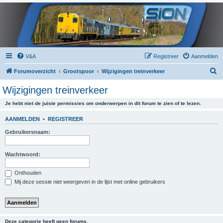
V&A
Registreer
Aanmelden
Z
Forumoverzicht
Grootspoor
Wijzigingen treinverkeer
o
Wijzigingen treinverkeer
e
Je hebt niet de juiste permissies om onderwerpen in dit forum te zien of te lezen.
k
AANMELDEN
•
REGISTREER
Gebruikersnaam:
Wachtwoord:
Onthouden
Mij deze sessie niet weergeven in de lijst met online gebruikers
Deze categorie heeft geen forums.