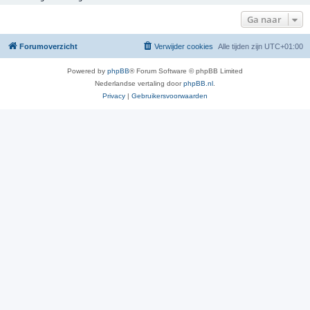
Ga naar
Forumoverzicht
Verwijder cookies
Alle tijden zijn
UTC+01:00
Powered by
phpBB
® Forum Software © phpBB Limited
Nederlandse vertaling door
phpBB.nl
.
Privacy
|
Gebruikersvoorwaarden