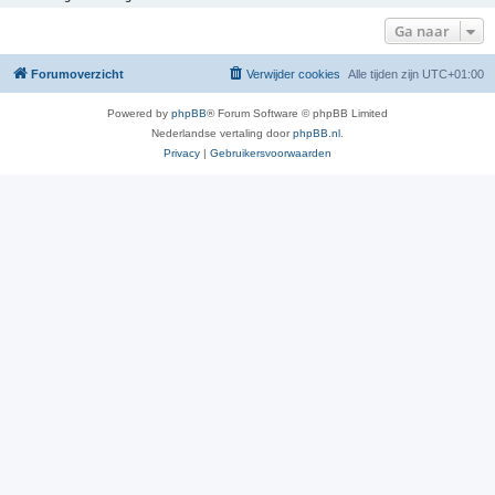
Ga naar
Forumoverzicht
Verwijder cookies
Alle tijden zijn
UTC+01:00
Powered by
phpBB
® Forum Software © phpBB Limited
Nederlandse vertaling door
phpBB.nl
.
Privacy
|
Gebruikersvoorwaarden