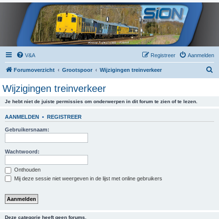
V&A
Registreer
Aanmelden
Z
Forumoverzicht
Grootspoor
Wijzigingen treinverkeer
o
Wijzigingen treinverkeer
e
Je hebt niet de juiste permissies om onderwerpen in dit forum te zien of te lezen.
k
AANMELDEN
•
REGISTREER
Gebruikersnaam:
Wachtwoord:
Onthouden
Mij deze sessie niet weergeven in de lijst met online gebruikers
Deze categorie heeft geen forums.