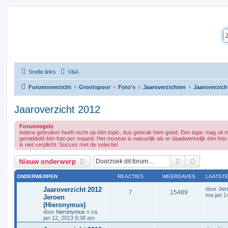
Snelle links
V&A
Forumoverzicht
Grootspoor
Foto's
Jaaroverzichten
Jaaroverzich
Jaaroverzicht 2012
Forumregels
Iedere gebruiker heeft recht op één topic, dus gebruik hem goed. Een topic mag uit m
gemiddeld één foto per maand. Het mooiste is natuurlijk als er daadwerkelijk één fot
is niet verplicht. Succes met de selectie!
Zoek
Uitgebrei
Nieuw onderwerp
ONDERWERPEN
REACTIES
WEERGAVES
LAATSTE
Jaaroverzicht 2012
door
Jer
7
15489
ma jan 1
Jeroen
(Hieronymus)
door
hieronymus
»
za
jan 12, 2013 9:38 am