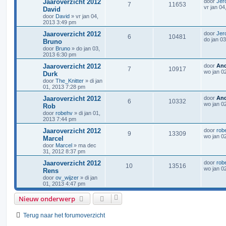
Jaaroverzicht 2012
door
Jer
7
11653
vr jan 0
David
door
David
»
vr jan 04,
2013 3:49 pm
Jaaroverzicht 2012
door
Jer
6
10481
do jan 0
Bruno
door
Bruno
»
do jan 03,
2013 6:30 pm
Jaaroverzicht 2012
door
An
7
10917
wo jan 0
Durk
door
The_Knitter
»
di jan
01, 2013 7:28 pm
Jaaroverzicht 2012
door
An
6
10332
wo jan 0
Rob
door
robehv
»
di jan 01,
2013 7:44 pm
Jaaroverzicht 2012
door
rob
9
13309
wo jan 0
Marcel
door
Marcel
»
ma dec
31, 2012 8:37 pm
Jaaroverzicht 2012
door
rob
10
13516
wo jan 0
Rens
door
ov_wijzer
»
di jan
01, 2013 4:47 pm
Nieuw onderwerp
Terug naar het forumoverzicht