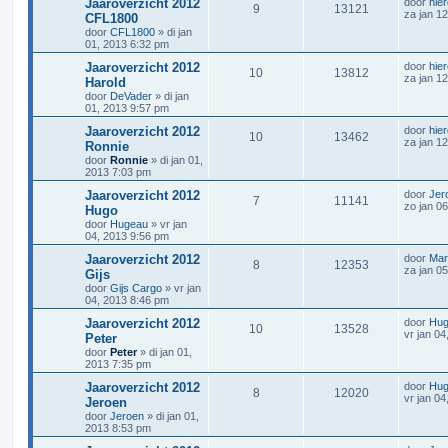
Jaaroverzicht 2012
door
hie
9
13121
za jan 1
CFL1800
door
CFL1800
»
di jan
01, 2013 6:32 pm
Jaaroverzicht 2012
door
hie
10
13812
za jan 1
Harold
door
DeVader
»
di jan
01, 2013 9:57 pm
Jaaroverzicht 2012
door
hie
10
13462
za jan 1
Ronnie
door
Ronnie
»
di jan 01,
2013 7:03 pm
Jaaroverzicht 2012
door
Jer
7
11141
zo jan 0
Hugo
door
Hugeau
»
vr jan
04, 2013 9:56 pm
Jaaroverzicht 2012
door
Mar
8
12353
za jan 0
Gijs
door
Gijs Cargo
»
vr jan
04, 2013 8:46 pm
Jaaroverzicht 2012
door
Hug
10
13528
vr jan 0
Peter
door
Peter
»
di jan 01,
2013 7:35 pm
Jaaroverzicht 2012
door
Hug
8
12020
vr jan 0
Jeroen
door
Jeroen
»
di jan 01,
2013 8:53 pm