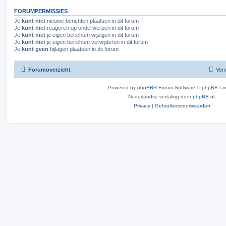
FORUMPERMISSIES
Je
kunt niet
nieuwe berichten plaatsen in dit forum
Je
kunt niet
reageren op onderwerpen in dit forum
Je
kunt niet
je eigen berichten wijzigen in dit forum
Je
kunt niet
je eigen berichten verwijderen in dit forum
Je
kunt geen
bijlagen plaatsen in dit forum
Forumoverzicht
Verw
Powered by
phpBB
® Forum Software © phpBB Lim
Nederlandse vertaling door
phpBB.nl
.
Privacy
|
Gebruikersvoorwaarden