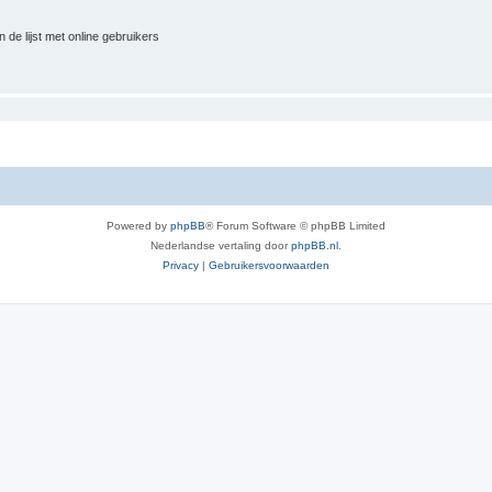
 de lijst met online gebruikers
Powered by
phpBB
® Forum Software © phpBB Limited
Nederlandse vertaling door
phpBB.nl
.
Privacy
|
Gebruikersvoorwaarden