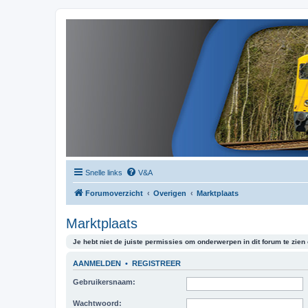
Snelle links
V&A
Forumoverzicht
Overigen
Marktplaats
Marktplaats
Je hebt niet de juiste permissies om onderwerpen in dit forum te zien o
AANMELDEN
•
REGISTREER
Gebruikersnaam:
Wachtwoord: