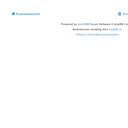
Forumoverzicht
Verw
Powered by
phpBB
® Forum Software © phpBB Lim
Nederlandse vertaling door
phpBB.nl
.
Privacy
|
Gebruikersvoorwaarden