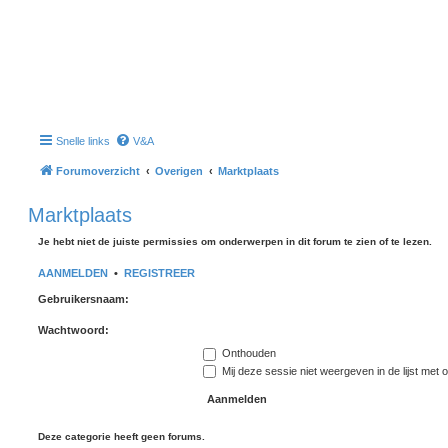
Snelle links
V&A
Forumoverzicht
Overigen
Marktplaats
Marktplaats
Je hebt niet de juiste permissies om onderwerpen in dit forum te zien of te lezen.
AANMELDEN
•
REGISTREER
Gebruikersnaam:
Wachtwoord:
Onthouden
Mij deze sessie niet weergeven in de lijst met 
Deze categorie heeft geen forums.