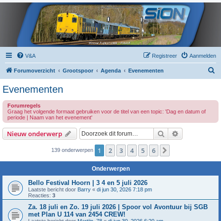
V&A
Registreer
Aanmelden
Z
Forumoverzicht
Grootspoor
Agenda
Evenementen
o
Evenementen
e
Forumregels
k
Graag het volgende formaat gebruiken voor de titel van een topic: 'Dag en datum of
periode | Naam van het evenement'
Zoek
Uitgebreid z
Nieuw onderwerp
1
2
3
4
5
6
Volgende
139 onderwerpen
Onderwerpen
Bello Festival Hoorn | 3 4 en 5 juli 2026
Laatste bericht door
Barry
«
di jun 30, 2026 7:18 pm
Reacties:
3
Za. 18 juli en Zo. 19 juli 2026 | Spoor vol Avontuur bij SGB
met Plan U 114 van 2454 CREW!
Laatste bericht door
Martijn_78
«
di jun 30, 2026 6:20 am