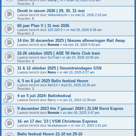
Reacties:
2
Dordt in stoom 2026 | 29, 30, 31 mei
Laatste bericht door
Vinkendrecht
«
zo mei 31, 2026 2:10 pm
Reacties:
5
60 jaar Plan V | 31 mei 2026
Laatste bericht door
103 220-0
«
vr mei 29, 2026 8:38 am
Reacties:
1
14 t/m 30 december 2025 | Nieuwe afleveringen Rail Away
Laatste bericht door
Ronnie
«
ma nov 24, 2025 5:43 pm
22-26 oktober 2025 | ADE 50 Hertz Club train
Laatste bericht door
GvTrail
«
vr okt 24, 2025 10:50 am
Reacties:
2
11 & 12 oktober 2025 | Stoomtreindagen SSN
Laatste bericht door
Rens
«
vr okt 10, 2025 8:27 am
4, 5 en 6 juli 2025 Bello festival Hoorn
Laatste bericht door
Bert13
«
di jul 01, 2025 10:26 am
Reacties:
1
4 en 5 juli 2024: Bellofestival
Laatste bericht door
Barry
«
vr jun 21, 2024 12:39 pm
9 december 2023 t/m 7 januari 2024 | ZLSM Kerst Expres
Laatste bericht door
Ronnie
«
zo dec 03, 2023 3:47 pm
16- en 17 dec '23 | VSM Christmas Express
Laatste bericht door
teunlukassen
«
vr nov 17, 2023 1:51 pm
Bello festival Hoorn 21-10 tot 29-10