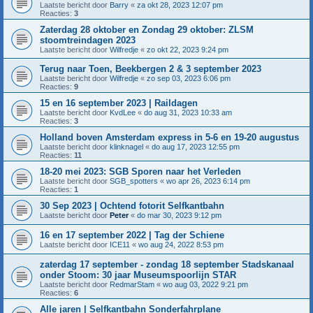
Laatste bericht door
Barry
«
za okt 28, 2023 12:07 pm
Reacties:
3
Zaterdag 28 oktober en Zondag 29 oktober: ZLSM
stoomtreindagen 2023
Laatste bericht door
Wilfredje
«
zo okt 22, 2023 9:24 pm
Terug naar Toen, Beekbergen 2 & 3 september 2023
Laatste bericht door
Wilfredje
«
zo sep 03, 2023 6:06 pm
Reacties:
9
15 en 16 september 2023 | Raildagen
Laatste bericht door
KvdLee
«
do aug 31, 2023 10:33 am
Reacties:
3
Holland boven Amsterdam express in 5-6 en 19-20 augustus
Laatste bericht door
klinknagel
«
do aug 17, 2023 12:55 pm
Reacties:
11
18-20 mei 2023: SGB Sporen naar het Verleden
Laatste bericht door
SGB_spotters
«
wo apr 26, 2023 6:14 pm
Reacties:
1
30 Sep 2023 | Ochtend fotorit Selfkantbahn
Laatste bericht door
Peter
«
do mar 30, 2023 9:12 pm
16 en 17 september 2022 | Tag der Schiene
Laatste bericht door
ICE11
«
wo aug 24, 2022 8:53 pm
zaterdag 17 september - zondag 18 september Stadskanaal
onder Stoom: 30 jaar Museumspoorlijn STAR
Laatste bericht door
RedmarStam
«
wo aug 03, 2022 9:21 pm
Reacties:
6
Alle jaren | Selfkantbahn Sonderfahrplane