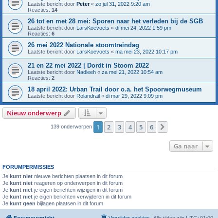
Laatste bericht door
Peter
«
zo jul 31, 2022 9:20 am
Reacties:
14
26 tot en met 28 mei: Sporen naar het verleden bij de SGB
Laatste bericht door
LarsKoevoets
«
di mei 24, 2022 1:59 pm
Reacties:
6
26 mei 2022 Nationale stoomtreindag
Laatste bericht door
LarsKoevoets
«
ma mei 23, 2022 10:17 pm
21 en 22 mei 2022 | Dordt in Stoom 2022
Laatste bericht door
Nadleeh
«
za mei 21, 2022 10:54 am
Reacties:
2
18 april 2022: Urban Trail door o.a. het Spoorwegmuseum
Laatste bericht door
Rolandrail
«
di mar 29, 2022 9:09 pm
Nieuw onderwerp
1
2
3
4
5
6
Volgende
139 onderwerpen
Ga naar
FORUMPERMISSIES
Je
kunt niet
nieuwe berichten plaatsen in dit forum
Je
kunt niet
reageren op onderwerpen in dit forum
Je
kunt niet
je eigen berichten wijzigen in dit forum
Je
kunt niet
je eigen berichten verwijderen in dit forum
Je
kunt geen
bijlagen plaatsen in dit forum