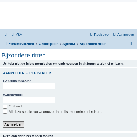
V&A
Registreer
Aanmelden
Z
Forumoverzicht
Grootspoor
Agenda
Bijzondere ritten
o
Bijzondere ritten
e
Je hebt niet de juiste permissies om onderwerpen in dit forum te zien of te lezen.
k
AANMELDEN
•
REGISTREER
Gebruikersnaam:
Wachtwoord:
Onthouden
Mij deze sessie niet weergeven in de lijst met online gebruikers
Deze categorie heeft geen forums.