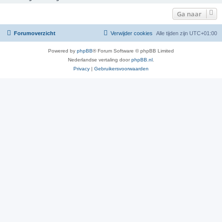
Ga naar
Forumoverzicht
Verwijder cookies
Alle tijden zijn
UTC+01:00
Powered by
phpBB
® Forum Software © phpBB Limited
Nederlandse vertaling door
phpBB.nl
.
Privacy
|
Gebruikersvoorwaarden