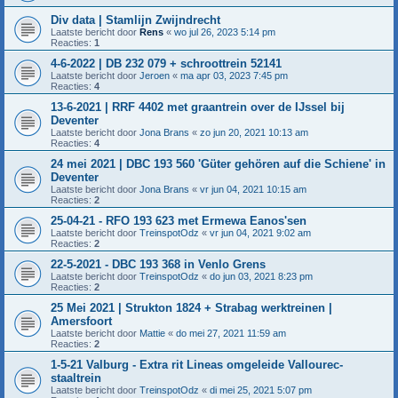
Div data | Stamlijn Zwijndrecht
Laatste bericht door
Rens
«
wo jul 26, 2023 5:14 pm
Reacties:
1
4-6-2022 | DB 232 079 + schroottrein 52141
Laatste bericht door
Jeroen
«
ma apr 03, 2023 7:45 pm
Reacties:
4
13-6-2021 | RRF 4402 met graantrein over de IJssel bij
Deventer
Laatste bericht door
Jona Brans
«
zo jun 20, 2021 10:13 am
Reacties:
4
24 mei 2021 | DBC 193 560 'Güter gehören auf die Schiene' in
Deventer
Laatste bericht door
Jona Brans
«
vr jun 04, 2021 10:15 am
Reacties:
2
25-04-21 - RFO 193 623 met Ermewa Eanos'sen
Laatste bericht door
TreinspotOdz
«
vr jun 04, 2021 9:02 am
Reacties:
2
22-5-2021 - DBC 193 368 in Venlo Grens
Laatste bericht door
TreinspotOdz
«
do jun 03, 2021 8:23 pm
Reacties:
2
25 Mei 2021 | Strukton 1824 + Strabag werktreinen |
Amersfoort
Laatste bericht door
Mattie
«
do mei 27, 2021 11:59 am
Reacties:
2
1-5-21 Valburg - Extra rit Lineas omgeleide Vallourec-
staaltrein
Laatste bericht door
TreinspotOdz
«
di mei 25, 2021 5:07 pm