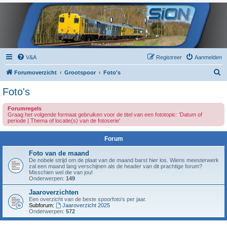
V&A
Registreer
Aanmelden
Z
Forumoverzicht
Grootspoor
Foto's
o
Foto's
e
Forumregels
k
Graag het volgende formaat gebruiken voor de titel van een fototopic: 'Datum of
periode | Thema of locatie(s) van de fotoserie'
Forum
Foto van de maand
De nobele strijd om de plaat van de maand barst hier los. Wiens meesterwerk
zal een maand lang verschijnen als de header van dit prachtige forum?
Misschien wel die van jou!
Onderwerpen:
149
Jaaroverzichten
Een overzicht van de beste spoorfoto's per jaar.
Subforum:
Jaaroverzicht 2025
Onderwerpen:
572