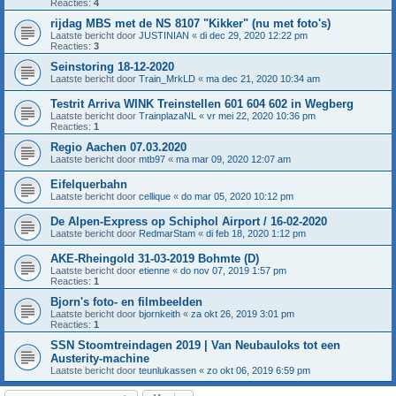
Reacties:
4
rijdag MBS met de NS 8107 "Kikker" (nu met foto's)
Laatste bericht door
JUSTINIAN
«
di dec 29, 2020 12:22 pm
Reacties:
3
Seinstoring 18-12-2020
Laatste bericht door
Train_MrkLD
«
ma dec 21, 2020 10:34 am
Testrit Arriva WINK Treinstellen 601 604 602 in Wegberg
Laatste bericht door
TrainplazaNL
«
vr mei 22, 2020 10:36 pm
Reacties:
1
Regio Aachen 07.03.2020
Laatste bericht door
mtb97
«
ma mar 09, 2020 12:07 am
Eifelquerbahn
Laatste bericht door
cellique
«
do mar 05, 2020 10:12 pm
De Alpen-Express op Schiphol Airport / 16-02-2020
Laatste bericht door
RedmarStam
«
di feb 18, 2020 1:12 pm
AKE-Rheingold 31-03-2019 Bohmte (D)
Laatste bericht door
etienne
«
do nov 07, 2019 1:57 pm
Reacties:
1
Bjorn's foto- en filmbeelden
Laatste bericht door
bjornkeith
«
za okt 26, 2019 3:01 pm
Reacties:
1
SSN Stoomtreindagen 2019 | Van Neubauloks tot een
Austerity-machine
Laatste bericht door
teunlukassen
«
zo okt 06, 2019 6:59 pm