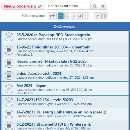
Zoek
Uitgebreid z
Nieuw onderwerp
Pagina
1
van
21
1
2
3
4
5
21
Volgende
509 onderwerpen
…
Onderwerpen
25-5-2026 te Papekop RFO Steenslagtrein
Laatste bericht door
Rail-Er
«
za jun 27, 2026 4:55 pm
16-06-21 Freightliner 266 004 + graantrein
Laatste bericht door
tsjaimy
«
wo feb 11, 2026 4:04 am
Reacties:
2
Hessencourrier Nikolausfahrt 6-12-2025
Laatste bericht door
cellique
«
za dec 20, 2025 9:51 pm
video Jaaroverzicht 2024
Laatste bericht door
cellique
«
vr dec 27, 2024 9:33 am
Mei 2024 | Japan
Laatste bericht door
erica
«
vr sep 06, 2024 12:10 pm
Reacties:
6
14-7-2023 |152 134 + trein 50203
Laatste bericht door
Gydo
«
wo apr 17, 2024 1:54 pm
14-7-2023 | Duisburg Lotharstraße en Koln (deel 1)
Laatste bericht door
Gydo
«
wo apr 17, 2024 9:52 am
8-12-2023 | Blauwnet GTW bij Winterswijk
Laatste bericht door
Gydo
«
di apr 16, 2024 6:08 pm