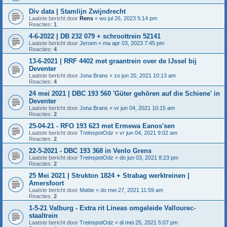
Div data | Stamlijn Zwijndrecht
Laatste bericht door
Rens
«
wo jul 26, 2023 5:14 pm
Reacties:
1
4-6-2022 | DB 232 079 + schroottrein 52141
Laatste bericht door
Jeroen
«
ma apr 03, 2023 7:45 pm
Reacties:
4
13-6-2021 | RRF 4402 met graantrein over de IJssel bij
Deventer
Laatste bericht door
Jona Brans
«
zo jun 20, 2021 10:13 am
Reacties:
4
24 mei 2021 | DBC 193 560 'Güter gehören auf die Schiene' in
Deventer
Laatste bericht door
Jona Brans
«
vr jun 04, 2021 10:15 am
Reacties:
2
25-04-21 - RFO 193 623 met Ermewa Eanos'sen
Laatste bericht door
TreinspotOdz
«
vr jun 04, 2021 9:02 am
Reacties:
2
22-5-2021 - DBC 193 368 in Venlo Grens
Laatste bericht door
TreinspotOdz
«
do jun 03, 2021 8:23 pm
Reacties:
2
25 Mei 2021 | Strukton 1824 + Strabag werktreinen |
Amersfoort
Laatste bericht door
Mattie
«
do mei 27, 2021 11:59 am
Reacties:
2
1-5-21 Valburg - Extra rit Lineas omgeleide Vallourec-
staaltrein
Laatste bericht door
TreinspotOdz
«
di mei 25, 2021 5:07 pm