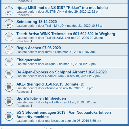
Reacties:
4
rijdag MBS met de NS 8107 "Kikker" (nu met foto's)
Laatste bericht door
JUSTINIAN
«
di dec 29, 2020 12:22 pm
Reacties:
3
Seinstoring 18-12-2020
Laatste bericht door
Train_MrkLD
«
ma dec 21, 2020 10:34 am
Testrit Arriva WINK Treinstellen 601 604 602 in Wegberg
Laatste bericht door
TrainplazaNL
«
vr mei 22, 2020 10:36 pm
Reacties:
1
Regio Aachen 07.03.2020
Laatste bericht door
mtb97
«
ma mar 09, 2020 12:07 am
Eifelquerbahn
Laatste bericht door
cellique
«
do mar 05, 2020 10:12 pm
De Alpen-Express op Schiphol Airport / 16-02-2020
Laatste bericht door
RedmarStam
«
di feb 18, 2020 1:12 pm
AKE-Rheingold 31-03-2019 Bohmte (D)
Laatste bericht door
etienne
«
do nov 07, 2019 1:57 pm
Reacties:
1
Bjorn's foto- en filmbeelden
Laatste bericht door
bjornkeith
«
za okt 26, 2019 3:01 pm
Reacties:
1
SSN Stoomtreindagen 2019 | Van Neubauloks tot een
Austerity-machine
Laatste bericht door
teunlukassen
«
zo okt 06, 2019 6:59 pm