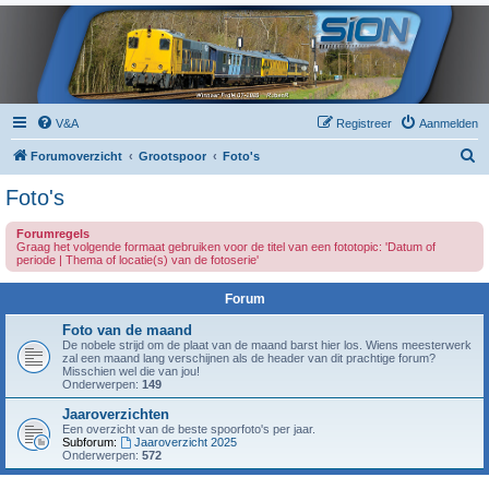
V&A
Registreer
Aanmelden
Z
Forumoverzicht
Grootspoor
Foto's
o
Foto's
e
Forumregels
k
Graag het volgende formaat gebruiken voor de titel van een fototopic: 'Datum of
periode | Thema of locatie(s) van de fotoserie'
Forum
Foto van de maand
De nobele strijd om de plaat van de maand barst hier los. Wiens meesterwerk
zal een maand lang verschijnen als de header van dit prachtige forum?
Misschien wel die van jou!
Onderwerpen:
149
Jaaroverzichten
Een overzicht van de beste spoorfoto's per jaar.
Subforum:
Jaaroverzicht 2025
Onderwerpen:
572