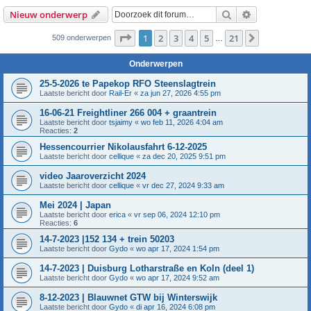
Zoek
Uitgebreid z
Nieuw onderwerp
Pagina
1
van
21
1
2
3
4
5
21
Volgende
509 onderwerpen
…
Onderwerpen
25-5-2026 te Papekop RFO Steenslagtrein
Laatste bericht door
Rail-Er
«
za jun 27, 2026 4:55 pm
16-06-21 Freightliner 266 004 + graantrein
Laatste bericht door
tsjaimy
«
wo feb 11, 2026 4:04 am
Reacties:
2
Hessencourrier Nikolausfahrt 6-12-2025
Laatste bericht door
cellique
«
za dec 20, 2025 9:51 pm
video Jaaroverzicht 2024
Laatste bericht door
cellique
«
vr dec 27, 2024 9:33 am
Mei 2024 | Japan
Laatste bericht door
erica
«
vr sep 06, 2024 12:10 pm
Reacties:
6
14-7-2023 |152 134 + trein 50203
Laatste bericht door
Gydo
«
wo apr 17, 2024 1:54 pm
14-7-2023 | Duisburg Lotharstraße en Koln (deel 1)
Laatste bericht door
Gydo
«
wo apr 17, 2024 9:52 am
8-12-2023 | Blauwnet GTW bij Winterswijk
Laatste bericht door
Gydo
«
di apr 16, 2024 6:08 pm