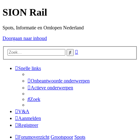
SION Rail
Spots, Informatie en Omlopen Nederland
Doorgaan naar inhoud
Uitgebreid
Zoek
zoeken
Snelle links
Onbeantwoorde onderwerpen
Actieve onderwerpen
Zoek
V&A
Aanmelden
Registreer
Forumoverzicht
Grootspoor
Spots