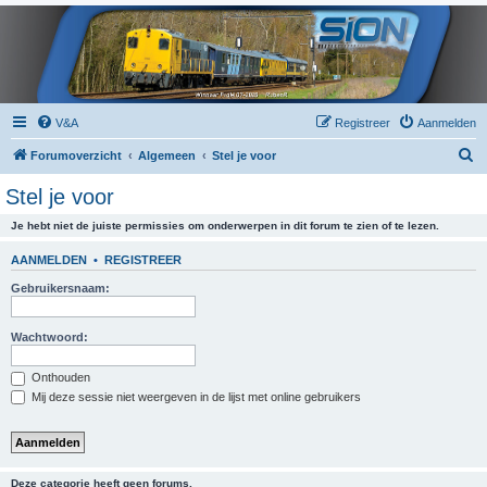
V&A
Registreer
Aanmelden
Z
Forumoverzicht
Algemeen
Stel je voor
o
Stel je voor
e
Je hebt niet de juiste permissies om onderwerpen in dit forum te zien of te lezen.
k
AANMELDEN
•
REGISTREER
Gebruikersnaam:
Wachtwoord:
Onthouden
Mij deze sessie niet weergeven in de lijst met online gebruikers
Deze categorie heeft geen forums.