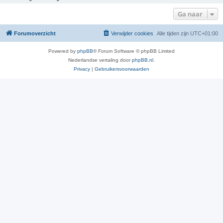
Ga naar
Forumoverzicht
Verwijder cookies
Alle tijden zijn
UTC+01:00
Powered by
phpBB
® Forum Software © phpBB Limited
Nederlandse vertaling door
phpBB.nl
.
Privacy
|
Gebruikersvoorwaarden