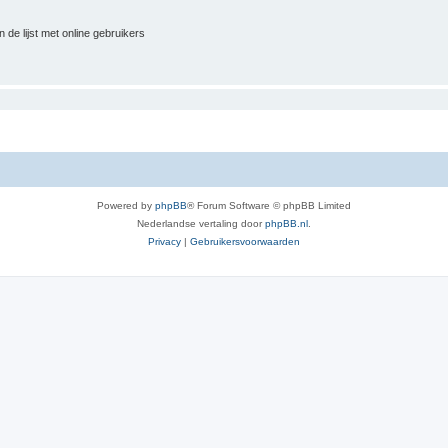
 de lijst met online gebruikers
Powered by
phpBB
® Forum Software © phpBB Limited
Nederlandse vertaling door
phpBB.nl
.
Privacy
|
Gebruikersvoorwaarden