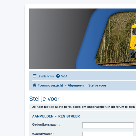
Snelle links
V&A
Forumoverzicht
Algemeen
Stel je voor
Stel je voor
Je hebt niet de juiste permissies om onderwerpen in dit forum te zien o
AANMELDEN
•
REGISTREER
Gebruikersnaam:
Wachtwoord: