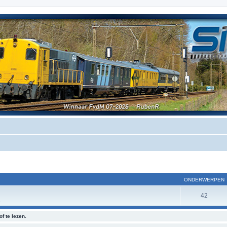
ONDERWERPEN
42
.
f te lezen.