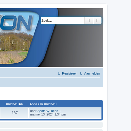
Zoek
Uitgebreid zoeke
Registreer
Aanmelden
BERICHTEN
LAATSTE BERICHT
B
door
SpotsByLucas
187
e
ma mei 13, 2024 1:34 pm
k
i
j
k