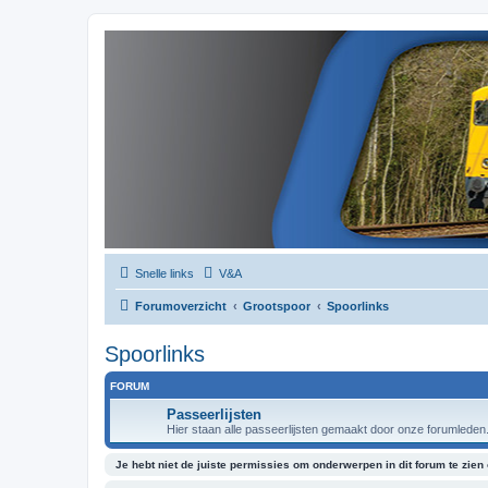
Snelle links
V&A
Forumoverzicht
Grootspoor
Spoorlinks
Spoorlinks
FORUM
Passeerlijsten
Hier staan alle passeerlijsten gemaakt door onze forumleden
Je hebt niet de juiste permissies om onderwerpen in dit forum te zien o