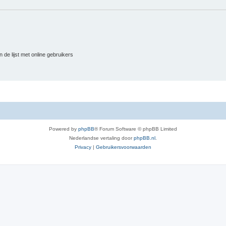
 de lijst met online gebruikers
Powered by
phpBB
® Forum Software © phpBB Limited
Nederlandse vertaling door
phpBB.nl
.
Privacy
|
Gebruikersvoorwaarden