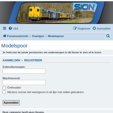
V&A
Registreer
Aanmelden
Z
Forumoverzicht
Overigen
Modelspoor
o
Modelspoor
e
Je hebt niet de juiste permissies om onderwerpen in dit forum te zien of te lezen.
k
AANMELDEN
•
REGISTREER
Gebruikersnaam:
Wachtwoord:
Onthouden
Mij deze sessie niet weergeven in de lijst met online gebruikers
Deze categorie heeft geen forums.