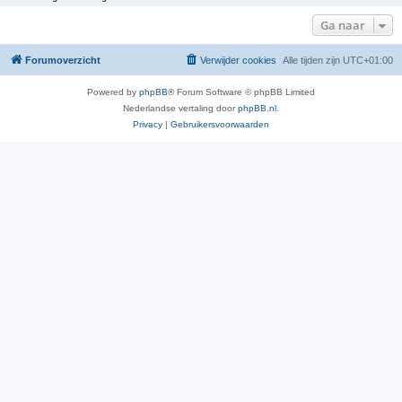
Ga naar
Forumoverzicht
Verwijder cookies
Alle tijden zijn
UTC+01:00
Powered by
phpBB
® Forum Software © phpBB Limited
Nederlandse vertaling door
phpBB.nl
.
Privacy
|
Gebruikersvoorwaarden