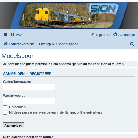
V&A
Registreer
Aanmelden
Z
Forumoverzicht
Overigen
Modelspoor
o
Modelspoor
e
Je hebt niet de juiste permissies om onderwerpen in dit forum te zien of te lezen.
k
AANMELDEN
•
REGISTREER
Gebruikersnaam:
Wachtwoord:
Onthouden
Mij deze sessie niet weergeven in de lijst met online gebruikers
Deze categorie heeft geen forums.