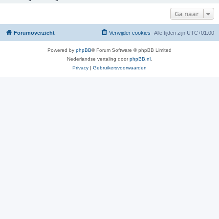
Ga naar
Forumoverzicht
Verwijder cookies
Alle tijden zijn
UTC+01:00
Powered by
phpBB
® Forum Software © phpBB Limited
Nederlandse vertaling door
phpBB.nl
.
Privacy
|
Gebruikersvoorwaarden