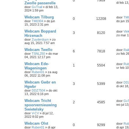
0
7969
Zwolle passerelle
di feb 1
door
GvTrail
»
di feb 13,
2024 1:59 pm
Webcam Tilburg
door
TM
0
12208
door
TM0304
»
do jun
do jun 1
15, 2023 2:31 pm
Webcam Boppard
door
Vin
3
8120
Hirzenach
zo mar 1
door
Zuyderduyn
»
zo
aug 15, 2021 7:57 am
Webcam Twello
door
Rai
6
7818
door
TSNL250
»
do mar
zo feb 2
04, 2021 12:17 pm
Webcam Ede-
door
Rub
1
5504
Wageningen
vr feb 1
door
Ruben01
»
za aug
06, 2022 11:08 pm
Webcam Gwbr en
door
DD
3
5399
Hgwbr
di okt 1
door
DDZ7504
»
do okt
13, 2022 6:16 pm
Webcam Tricht
door
GvT
2
4585
spoorvernieuwing
wo jul 1
Swietelsky
door
V-CV
»
di jul 12,
2022 8:02 pm
Webcam Olst
door
Rub
0
9299
door
Ruben01
»
di apr
di apr 1