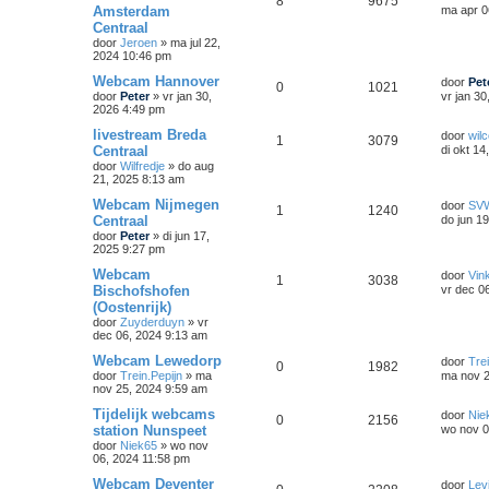
8
9675
Amsterdam
ma apr 0
Centraal
door
Jeroen
»
ma jul 22,
2024 10:46 pm
Webcam Hannover
door
Pet
0
1021
door
Peter
»
vr jan 30,
vr jan 3
2026 4:49 pm
livestream Breda
door
wilc
1
3079
Centraal
di okt 1
door
Wilfredje
»
do aug
21, 2025 8:13 am
Webcam Nijmegen
door
SV
1
1240
Centraal
do jun 1
door
Peter
»
di jun 17,
2025 9:27 pm
Webcam
door
Vin
1
3038
Bischofshofen
vr dec 0
(Oostenrijk)
door
Zuyderduyn
»
vr
dec 06, 2024 9:13 am
Webcam Lewedorp
door
Trei
0
1982
door
Trein.Pepijn
»
ma
ma nov 2
nov 25, 2024 9:59 am
Tijdelijk webcams
door
Nie
0
2156
station Nunspeet
wo nov 0
door
Niek65
»
wo nov
06, 2024 11:58 pm
Webcam Deventer
door
Lev