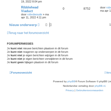
19, 2022 8:04 pm
Ribblehead
door
rob
0
8752
Viaduct
ma apr 1
door
robvdwoude
»
ma
apr 11, 2022 4:11 pm
Nieuw onderwerp
1
Terug naar het forumoverzicht
FORUMPERMISSIES
Je
kunt niet
nieuwe berichten plaatsen in dit forum
Je
kunt niet
reageren op onderwerpen in dit forum
Je
kunt niet
je eigen berichten wijzigen in dit forum
Je
kunt niet
je eigen berichten verwijderen in dit forum
Je
kunt geen
bijlagen plaatsen in dit forum
Forumoverzicht
Verw
Powered by
phpBB
® Forum Software © phpBB Lim
Nederlandse vertaling door
phpBB.nl
.
Privacy
|
Gebruikersvoorwaarden