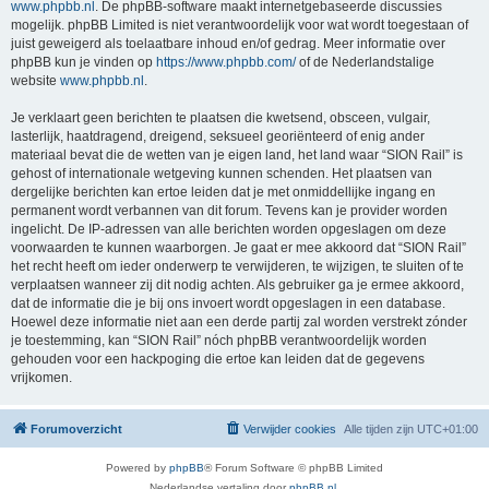
www.phpbb.nl
. De phpBB-software maakt internetgebaseerde discussies
mogelijk. phpBB Limited is niet verantwoordelijk voor wat wordt toegestaan of
juist geweigerd als toelaatbare inhoud en/of gedrag. Meer informatie over
phpBB kun je vinden op
https://www.phpbb.com/
of de Nederlandstalige
website
www.phpbb.nl
.
Je verklaart geen berichten te plaatsen die kwetsend, obsceen, vulgair,
lasterlijk, haatdragend, dreigend, seksueel georiënteerd of enig ander
materiaal bevat die de wetten van je eigen land, het land waar “SION Rail” is
gehost of internationale wetgeving kunnen schenden. Het plaatsen van
dergelijke berichten kan ertoe leiden dat je met onmiddellijke ingang en
permanent wordt verbannen van dit forum. Tevens kan je provider worden
ingelicht. De IP-adressen van alle berichten worden opgeslagen om deze
voorwaarden te kunnen waarborgen. Je gaat er mee akkoord dat “SION Rail”
het recht heeft om ieder onderwerp te verwijderen, te wijzigen, te sluiten of te
verplaatsen wanneer zij dit nodig achten. Als gebruiker ga je ermee akkoord,
dat de informatie die je bij ons invoert wordt opgeslagen in een database.
Hoewel deze informatie niet aan een derde partij zal worden verstrekt zónder
je toestemming, kan “SION Rail” nóch phpBB verantwoordelijk worden
gehouden voor een hackpoging die ertoe kan leiden dat de gegevens
vrijkomen.
Forumoverzicht
Verwijder cookies
Alle tijden zijn
UTC+01:00
Powered by
phpBB
® Forum Software © phpBB Limited
Nederlandse vertaling door
phpBB.nl
.