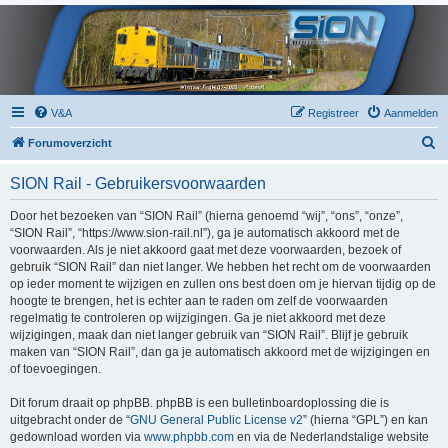
V&A
Registreer
Aanmelden
Z
Forumoverzicht
o
SION Rail - Gebruikersvoorwaarden
e
k
Door het bezoeken van “SION Rail” (hierna genoemd “wij”, “ons”, “onze”,
“SION Rail”, “https://www.sion-rail.nl”), ga je automatisch akkoord met de
voorwaarden. Als je niet akkoord gaat met deze voorwaarden, bezoek of
gebruik “SION Rail” dan niet langer. We hebben het recht om de voorwaarden
op ieder moment te wijzigen en zullen ons best doen om je hiervan tijdig op de
hoogte te brengen, het is echter aan te raden om zelf de voorwaarden
regelmatig te controleren op wijzigingen. Ga je niet akkoord met deze
wijzigingen, maak dan niet langer gebruik van “SION Rail”. Blijf je gebruik
maken van “SION Rail”, dan ga je automatisch akkoord met de wijzigingen en
of toevoegingen.
Dit forum draait op phpBB. phpBB is een bulletinboardoplossing die is
uitgebracht onder de “
GNU General Public License v2
” (hierna “GPL”) en kan
gedownload worden via
www.phpbb.com
en via de Nederlandstalige website