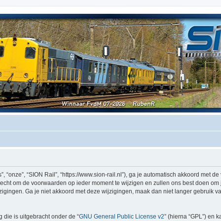
, “onze”, “SION Rail”, “https://www.sion-rail.nl”), ga je automatisch akkoord met 
echt om de voorwaarden op ieder moment te wijzigen en zullen ons best doen om je 
igingen. Ga je niet akkoord met deze wijzigingen, maak dan niet langer gebruik van
 die is uitgebracht onder de “
GNU General Public License v2
” (hierna “GPL”) en