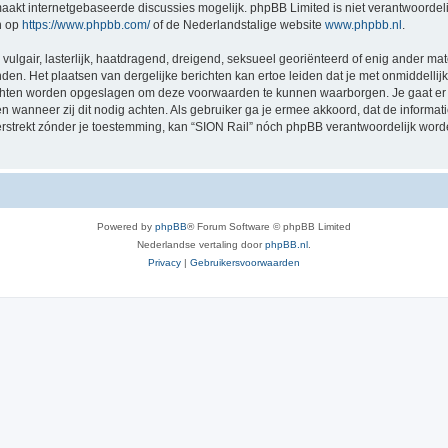
akt internetgebaseerde discussies mogelijk. phpBB Limited is niet verantwoordelij
n op
https://www.phpbb.com/
of de Nederlandstalige website
www.phpbb.nl
.
vulgair, lasterlijk, haatdragend, dreigend, seksueel georiënteerd of enig ander mat
nden. Het plaatsen van dergelijke berichten kan ertoe leiden dat je met onmiddell
richten worden opgeslagen om deze voorwaarden te kunnen waarborgen. Je gaat er 
sen wanneer zij dit nodig achten. Als gebruiker ga je ermee akkoord, dat de informat
verstrekt zónder je toestemming, kan “SION Rail” nóch phpBB verantwoordelijk wor
Powered by
phpBB
® Forum Software © phpBB Limited
Nederlandse vertaling door
phpBB.nl
.
Privacy
|
Gebruikersvoorwaarden