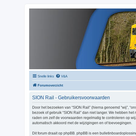
Snelle links
V&A
Forumoverzicht
SION Rail - Gebruikersvoorwaarden
Door het bezoeken van “SION Rail” (hierna genoemd “wij”, “ons”
bezoek of gebruik “SION Rail” dan niet langer. We hebben het r
raden om zelf de voorwaarden regelmatig te controleren op wijz
automatisch akkoord met de wijzigingen en of toevoegingen.
Dit forum draait op phpBB. phpBB is een bulletinboardoplossing