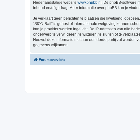
Nederlandstalige website
www.phpbb.nl
. De phpBB-software ma
inhoud en/of gedrag. Meer informatie over phpBB kun je vinde
Je verklaart geen berichten te plaatsen die kwetsend, obsceen, 
“SION Rail” is gehost of internationale wetgeving kunnen sche
kan je provider worden ingelicht. De IP-adressen van alle be
onderwerp te verwijderen, te wijzigen, te sluiten of te verplaat
Hoewel deze informatie niet aan een derde partij zal worden 
gegevens vrijkomen.
Forumoverzicht