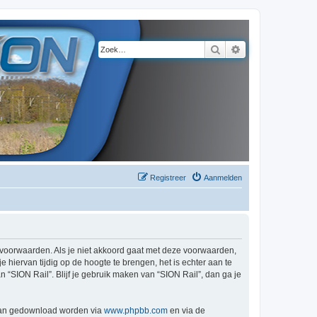
Zoek
Uitgebreid zoeke
Registreer
Aanmelden
de voorwaarden. Als je niet akkoord gaat met deze voorwaarden,
hiervan tijdig op de hoogte te brengen, het is echter aan te
 “SION Rail”. Blijf je gebruik maken van “SION Rail”, dan ga je
 kan gedownload worden via
www.phpbb.com
en via de