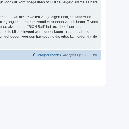
k voor wat wordt toegestaan of juist geweigerd als toelaatbare
eriaal bevat die de wetten van je eigen land, het land waar
ijke ingang en permanent wordt verbannen van dit forum. Tevens
mee akkoord dat “SION Rail” het recht heeft om ieder
ie die je bij ons invoert wordt opgeslagen in een database.
den gehouden voor een hackpoging die ertoe kan leiden dat de
Verwijder cookies
Alle tijden zijn
UTC+01:00