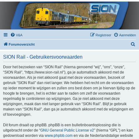
V&A
Registreer
Aanmelden
Z
Forumoverzicht
o
SION Rail - Gebruikersvoorwaarden
e
k
Door het bezoeken van “SION Rail” (hierna genoemd “wij”, “ons”, “onze”,
“SION Rail”, “https://www.sion-rail.nl”), ga je automatisch akkoord met de
voorwaarden. Als je niet akkoord gaat met deze voorwaarden, bezoek of
gebruik “SION Rail” dan niet langer. We hebben het recht om de voorwaarden
op ieder moment te wijzigen en zullen ons best doen om je hiervan tijdig op de
hoogte te brengen, het is echter aan te raden om zelf de voorwaarden
regelmatig te controleren op wijzigingen. Ga je niet akkoord met deze
wijzigingen, maak dan niet langer gebruik van “SION Rail”. Blijf je gebruik
maken van “SION Rail”, dan ga je automatisch akkoord met de wijzigingen en
of toevoegingen.
Dit forum draait op phpBB. phpBB is een bulletinboardoplossing die is
uitgebracht onder de “
GNU General Public License v2
” (hierna “GPL”) en kan
gedownload worden via
www.phpbb.com
en via de Nederlandstalige website