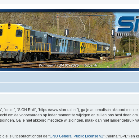
, “onze”, “SION Rail”, “https://www.sion-rail.nl”), ga je automatisch akkoord met 
echt om de voorwaarden op ieder moment te wijzigen en zullen ons best doen om je 
igingen. Ga je niet akkoord met deze wijzigingen, maak dan niet langer gebruik van
 die is uitgebracht onder de “
GNU General Public License v2
” (hierna “GPL”) en