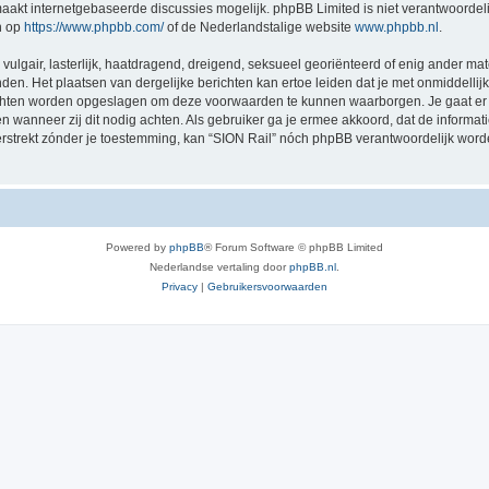
akt internetgebaseerde discussies mogelijk. phpBB Limited is niet verantwoordelij
n op
https://www.phpbb.com/
of de Nederlandstalige website
www.phpbb.nl
.
vulgair, lasterlijk, haatdragend, dreigend, seksueel georiënteerd of enig ander mat
nden. Het plaatsen van dergelijke berichten kan ertoe leiden dat je met onmiddell
richten worden opgeslagen om deze voorwaarden te kunnen waarborgen. Je gaat er 
sen wanneer zij dit nodig achten. Als gebruiker ga je ermee akkoord, dat de informat
verstrekt zónder je toestemming, kan “SION Rail” nóch phpBB verantwoordelijk wor
Powered by
phpBB
® Forum Software © phpBB Limited
Nederlandse vertaling door
phpBB.nl
.
Privacy
|
Gebruikersvoorwaarden