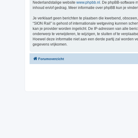
Nederlandstalige website
www.phpbb.nl
. De phpBB-software ma
inhoud en/of gedrag. Meer informatie over phpBB kun je vinde
Je verklaart geen berichten te plaatsen die kwetsend, obsceen, 
“SION Rail” is gehost of internationale wetgeving kunnen sche
kan je provider worden ingelicht. De IP-adressen van alle be
onderwerp te verwijderen, te wijzigen, te sluiten of te verplaat
Hoewel deze informatie niet aan een derde partij zal worden 
gegevens vrijkomen.
Forumoverzicht