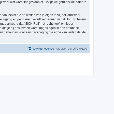
k voor wat wordt toegestaan of juist geweigerd als toelaatbare
eriaal bevat die de wetten van je eigen land, het land waar
ijke ingang en permanent wordt verbannen van dit forum. Tevens
mee akkoord dat “SION Rail” het recht heeft om ieder
ie die je bij ons invoert wordt opgeslagen in een database.
den gehouden voor een hackpoging die ertoe kan leiden dat de
Verwijder cookies
Alle tijden zijn
UTC+01:00