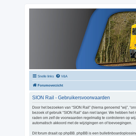
Snelle links
V&A
Forumoverzicht
SION Rail - Gebruikersvoorwaarden
Door het bezoeken van “SION Rail” (hierna genoemd “wij”, “ons”
bezoek of gebruik “SION Rail” dan niet langer. We hebben het r
raden om zelf de voorwaarden regelmatig te controleren op wijz
automatisch akkoord met de wijzigingen en of toevoegingen.
Dit forum draait op phpBB. phpBB is een bulletinboardoplossing