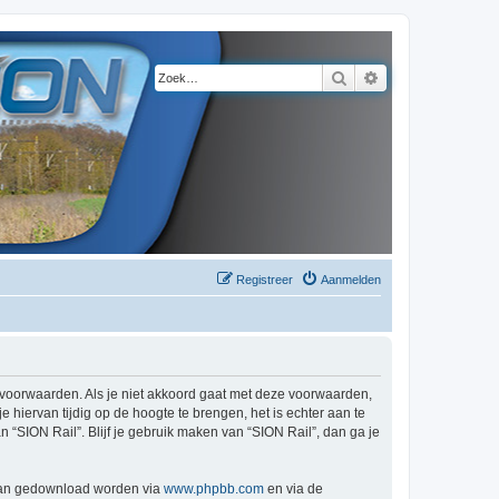
Zoek
Uitgebreid zoeke
Registreer
Aanmelden
de voorwaarden. Als je niet akkoord gaat met deze voorwaarden,
hiervan tijdig op de hoogte te brengen, het is echter aan te
 “SION Rail”. Blijf je gebruik maken van “SION Rail”, dan ga je
 kan gedownload worden via
www.phpbb.com
en via de