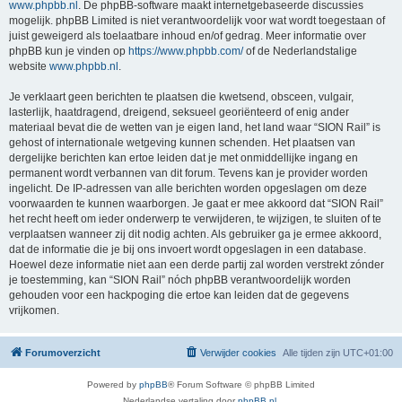
www.phpbb.nl
. De phpBB-software maakt internetgebaseerde discussies
mogelijk. phpBB Limited is niet verantwoordelijk voor wat wordt toegestaan of
juist geweigerd als toelaatbare inhoud en/of gedrag. Meer informatie over
phpBB kun je vinden op
https://www.phpbb.com/
of de Nederlandstalige
website
www.phpbb.nl
.
Je verklaart geen berichten te plaatsen die kwetsend, obsceen, vulgair,
lasterlijk, haatdragend, dreigend, seksueel georiënteerd of enig ander
materiaal bevat die de wetten van je eigen land, het land waar “SION Rail” is
gehost of internationale wetgeving kunnen schenden. Het plaatsen van
dergelijke berichten kan ertoe leiden dat je met onmiddellijke ingang en
permanent wordt verbannen van dit forum. Tevens kan je provider worden
ingelicht. De IP-adressen van alle berichten worden opgeslagen om deze
voorwaarden te kunnen waarborgen. Je gaat er mee akkoord dat “SION Rail”
het recht heeft om ieder onderwerp te verwijderen, te wijzigen, te sluiten of te
verplaatsen wanneer zij dit nodig achten. Als gebruiker ga je ermee akkoord,
dat de informatie die je bij ons invoert wordt opgeslagen in een database.
Hoewel deze informatie niet aan een derde partij zal worden verstrekt zónder
je toestemming, kan “SION Rail” nóch phpBB verantwoordelijk worden
gehouden voor een hackpoging die ertoe kan leiden dat de gegevens
vrijkomen.
Forumoverzicht
Verwijder cookies
Alle tijden zijn
UTC+01:00
Powered by
phpBB
® Forum Software © phpBB Limited
Nederlandse vertaling door
phpBB.nl
.