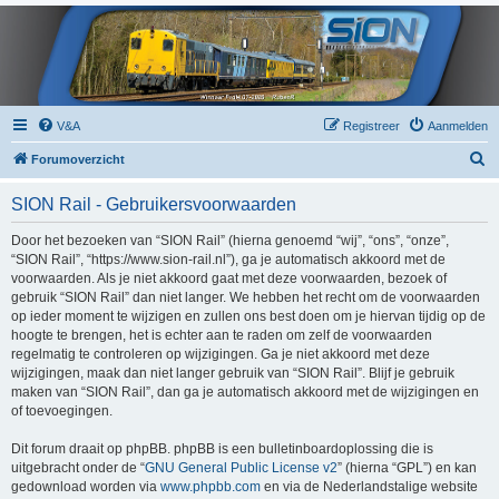
V&A
Registreer
Aanmelden
Z
Forumoverzicht
o
SION Rail - Gebruikersvoorwaarden
e
k
Door het bezoeken van “SION Rail” (hierna genoemd “wij”, “ons”, “onze”,
“SION Rail”, “https://www.sion-rail.nl”), ga je automatisch akkoord met de
voorwaarden. Als je niet akkoord gaat met deze voorwaarden, bezoek of
gebruik “SION Rail” dan niet langer. We hebben het recht om de voorwaarden
op ieder moment te wijzigen en zullen ons best doen om je hiervan tijdig op de
hoogte te brengen, het is echter aan te raden om zelf de voorwaarden
regelmatig te controleren op wijzigingen. Ga je niet akkoord met deze
wijzigingen, maak dan niet langer gebruik van “SION Rail”. Blijf je gebruik
maken van “SION Rail”, dan ga je automatisch akkoord met de wijzigingen en
of toevoegingen.
Dit forum draait op phpBB. phpBB is een bulletinboardoplossing die is
uitgebracht onder de “
GNU General Public License v2
” (hierna “GPL”) en kan
gedownload worden via
www.phpbb.com
en via de Nederlandstalige website