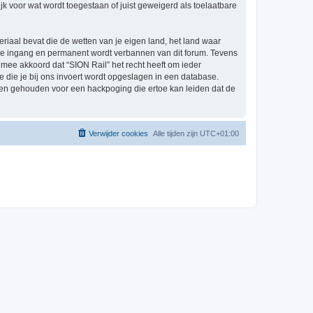
k voor wat wordt toegestaan of juist geweigerd als toelaatbare
eriaal bevat die de wetten van je eigen land, het land waar
ijke ingang en permanent wordt verbannen van dit forum. Tevens
mee akkoord dat “SION Rail” het recht heeft om ieder
ie die je bij ons invoert wordt opgeslagen in een database.
den gehouden voor een hackpoging die ertoe kan leiden dat de
Verwijder cookies
Alle tijden zijn
UTC+01:00