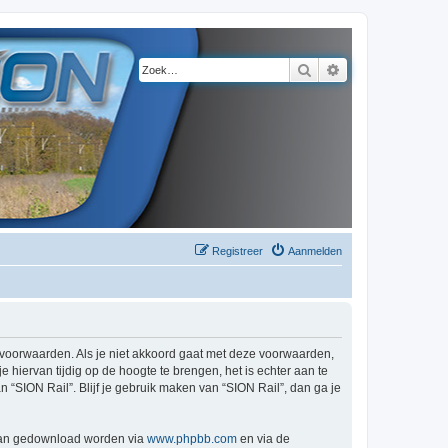
Zoek
Uitgebreid zoeke
Registreer
Aanmelden
de voorwaarden. Als je niet akkoord gaat met deze voorwaarden,
hiervan tijdig op de hoogte te brengen, het is echter aan te
 “SION Rail”. Blijf je gebruik maken van “SION Rail”, dan ga je
 kan gedownload worden via
www.phpbb.com
en via de