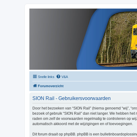
Snelle links
V&A
Forumoverzicht
SION Rail - Gebruikersvoorwaarden
Door het bezoeken van “SION Rail” (hierna genoemd “wij”, “ons”
bezoek of gebruik “SION Rail” dan niet langer. We hebben het r
raden om zelf de voorwaarden regelmatig te controleren op wijz
automatisch akkoord met de wijzigingen en of toevoegingen.
Dit forum draait op phpBB. phpBB is een bulletinboardoplossing