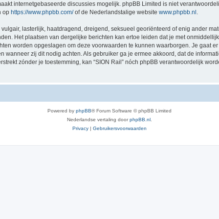
akt internetgebaseerde discussies mogelijk. phpBB Limited is niet verantwoordelij
n op
https://www.phpbb.com/
of de Nederlandstalige website
www.phpbb.nl
.
vulgair, lasterlijk, haatdragend, dreigend, seksueel georiënteerd of enig ander mat
nden. Het plaatsen van dergelijke berichten kan ertoe leiden dat je met onmiddell
richten worden opgeslagen om deze voorwaarden te kunnen waarborgen. Je gaat er 
sen wanneer zij dit nodig achten. Als gebruiker ga je ermee akkoord, dat de informat
verstrekt zónder je toestemming, kan “SION Rail” nóch phpBB verantwoordelijk wor
Powered by
phpBB
® Forum Software © phpBB Limited
Nederlandse vertaling door
phpBB.nl
.
Privacy
|
Gebruikersvoorwaarden