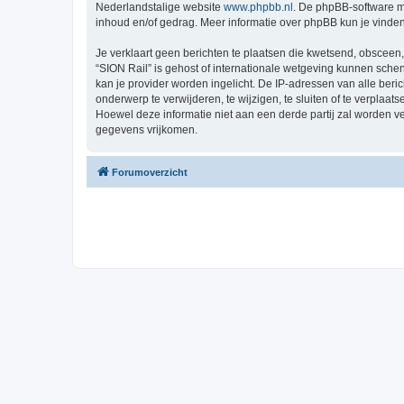
Nederlandstalige website
www.phpbb.nl
. De phpBB-software ma
inhoud en/of gedrag. Meer informatie over phpBB kun je vinde
Je verklaart geen berichten te plaatsen die kwetsend, obsceen, 
“SION Rail” is gehost of internationale wetgeving kunnen sche
kan je provider worden ingelicht. De IP-adressen van alle be
onderwerp te verwijderen, te wijzigen, te sluiten of te verplaat
Hoewel deze informatie niet aan een derde partij zal worden 
gegevens vrijkomen.
Forumoverzicht