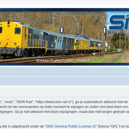
, “onze”, “SION Rail”, “https://www.sion-rail.nl”), ga je automatisch akkoord met 
echt om de voorwaarden op ieder moment te wijzigen en zullen ons best doen om je 
igingen. Ga je niet akkoord met deze wijzigingen, maak dan niet langer gebruik van
 die is uitgebracht onder de “
GNU General Public License v2
” (hierna “GPL”) en