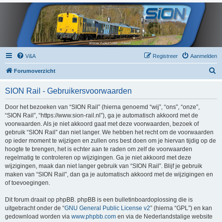
V&A
Registreer
Aanmelden
Z
Forumoverzicht
o
SION Rail - Gebruikersvoorwaarden
e
k
Door het bezoeken van “SION Rail” (hierna genoemd “wij”, “ons”, “onze”,
“SION Rail”, “https://www.sion-rail.nl”), ga je automatisch akkoord met de
voorwaarden. Als je niet akkoord gaat met deze voorwaarden, bezoek of
gebruik “SION Rail” dan niet langer. We hebben het recht om de voorwaarden
op ieder moment te wijzigen en zullen ons best doen om je hiervan tijdig op de
hoogte te brengen, het is echter aan te raden om zelf de voorwaarden
regelmatig te controleren op wijzigingen. Ga je niet akkoord met deze
wijzigingen, maak dan niet langer gebruik van “SION Rail”. Blijf je gebruik
maken van “SION Rail”, dan ga je automatisch akkoord met de wijzigingen en
of toevoegingen.
Dit forum draait op phpBB. phpBB is een bulletinboardoplossing die is
uitgebracht onder de “
GNU General Public License v2
” (hierna “GPL”) en kan
gedownload worden via
www.phpbb.com
en via de Nederlandstalige website