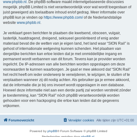
www.phpbb.nl
. De phpBB-software maakt internetgebaseerde discussies
mogelijk. phpBB Limited is niet verantwoordelijk voor wat wordt toegestaan of
juist geweigerd als toelaatbare inhoud en/of gedrag. Meer informatie over
phpBB kun je vinden op
https://www.phpbb.com/
of de Nederlandstalige
website
www.phpbb.nl
.
Je verklaart geen berichten te plaatsen die kwetsend, obsceen, vulgair,
lasterlijk, haatdragend, dreigend, seksueel georiënteerd of enig ander
materiaal bevat die de wetten van je eigen land, het land waar “SION Rail” is
gehost of internationale wetgeving kunnen schenden. Het plaatsen van
dergelijke berichten kan ertoe leiden dat je met onmiddellijke ingang en
permanent wordt verbannen van dit forum. Tevens kan je provider worden
ingelicht. De IP-adressen van alle berichten worden opgeslagen om deze
voorwaarden te kunnen waarborgen. Je gaat er mee akkoord dat “SION Rail”
het recht heeft om ieder onderwerp te verwijderen, te wijzigen, te sluiten of te
verplaatsen wanneer zij dit nodig achten. Als gebruiker ga je ermee akkoord,
dat de informatie die je bij ons invoert wordt opgeslagen in een database.
Hoewel deze informatie niet aan een derde partij zal worden verstrekt zónder
je toestemming, kan “SION Rail” nóch phpBB verantwoordelijk worden
gehouden voor een hackpoging die ertoe kan leiden dat de gegevens
vrijkomen.
Forumoverzicht
Verwijder cookies
Alle tijden zijn
UTC+01:00
Powered by
phpBB
® Forum Software © phpBB Limited
Nederlandse vertaling door
phpBB.nl
.