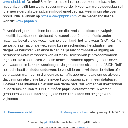
www.phpbb.nl
. De phpBB-software maakt internetgebaseerde discussies
mogelijk. phpBB Limited is niet verantwoordelijk voor wat wordt toegestaan of
juist geweigerd als toelaatbare inhoud en/of gedrag. Meer informatie over
phpBB kun je vinden op
https://www.phpbb.com/
of de Nederlandstalige
website
www.phpbb.nl
.
Je verklaart geen berichten te plaatsen die kwetsend, obsceen, vulgair,
lasterlijk, haatdragend, dreigend, seksueel georiënteerd of enig ander
materiaal bevat die de wetten van je eigen land, het land waar “SION Rail” is
gehost of internationale wetgeving kunnen schenden. Het plaatsen van
dergelijke berichten kan ertoe leiden dat je met onmiddellijke ingang en
permanent wordt verbannen van dit forum. Tevens kan je provider worden
ingelicht. De IP-adressen van alle berichten worden opgeslagen om deze
voorwaarden te kunnen waarborgen. Je gaat er mee akkoord dat “SION Rail”
het recht heeft om ieder onderwerp te verwijderen, te wijzigen, te sluiten of te
verplaatsen wanneer zij dit nodig achten. Als gebruiker ga je ermee akkoord,
dat de informatie die je bij ons invoert wordt opgeslagen in een database.
Hoewel deze informatie niet aan een derde partij zal worden verstrekt zónder
je toestemming, kan “SION Rail” nóch phpBB verantwoordelijk worden
gehouden voor een hackpoging die ertoe kan leiden dat de gegevens
vrijkomen.
Forumoverzicht
Verwijder cookies
Alle tijden zijn
UTC+01:00
Powered by
phpBB
® Forum Software © phpBB Limited
Nederlandse vertaling door
phpBB.nl
.