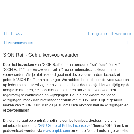
V&A
Registreer
Aanmelden
Z
Forumoverzicht
o
SION Rail - Gebruikersvoorwaarden
e
k
Door het bezoeken van “SION Rail” (hierna genoemd “wij”, “ons”, “onze”,
“SION Rail”, “https://www.sion-rail.nl”), ga je automatisch akkoord met de
voorwaarden. Als je niet akkoord gaat met deze voorwaarden, bezoek of
gebruik “SION Rail” dan niet langer. We hebben het recht om de voorwaarden
op ieder moment te wijzigen en zullen ons best doen om je hiervan tijdig op de
hoogte te brengen, het is echter aan te raden om zelf de voorwaarden
regelmatig te controleren op wijzigingen. Ga je niet akkoord met deze
wijzigingen, maak dan niet langer gebruik van “SION Rail”. Blijf je gebruik
maken van “SION Rail”, dan ga je automatisch akkoord met de wijzigingen en
of toevoegingen.
Dit forum draait op phpBB. phpBB is een bulletinboardoplossing die is
uitgebracht onder de “
GNU General Public License v2
” (hierna “GPL”) en kan
gedownload worden via
www.phpbb.com
en via de Nederlandstalige website