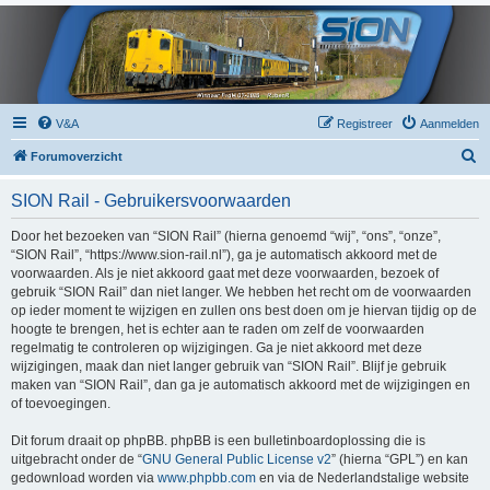
V&A
Registreer
Aanmelden
Z
Forumoverzicht
o
SION Rail - Gebruikersvoorwaarden
e
k
Door het bezoeken van “SION Rail” (hierna genoemd “wij”, “ons”, “onze”,
“SION Rail”, “https://www.sion-rail.nl”), ga je automatisch akkoord met de
voorwaarden. Als je niet akkoord gaat met deze voorwaarden, bezoek of
gebruik “SION Rail” dan niet langer. We hebben het recht om de voorwaarden
op ieder moment te wijzigen en zullen ons best doen om je hiervan tijdig op de
hoogte te brengen, het is echter aan te raden om zelf de voorwaarden
regelmatig te controleren op wijzigingen. Ga je niet akkoord met deze
wijzigingen, maak dan niet langer gebruik van “SION Rail”. Blijf je gebruik
maken van “SION Rail”, dan ga je automatisch akkoord met de wijzigingen en
of toevoegingen.
Dit forum draait op phpBB. phpBB is een bulletinboardoplossing die is
uitgebracht onder de “
GNU General Public License v2
” (hierna “GPL”) en kan
gedownload worden via
www.phpbb.com
en via de Nederlandstalige website