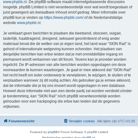
www.phpbb.nl
. De phpBB-software maakt internetgebaseerde discussies
mogelijk. phpBB Limited is niet verantwoordelijk voor wat wordt toegestaan of
juist geweigerd als toelaatbare inhoud en/of gedrag. Meer informatie over
phpBB kun je vinden op
https://www.phpbb.com/
of de Nederlandstalige
website
www.phpbb.nl
.
Je verklaart geen berichten te plaatsen die kwetsend, obsceen, vulgair,
lasterlijk, haatdragend, dreigend, seksueel georiënteerd of enig ander
materiaal bevat die de wetten van je eigen land, het land waar “SION Rail” is
gehost of internationale wetgeving kunnen schenden. Het plaatsen van
dergelijke berichten kan ertoe leiden dat je met onmiddellijke ingang en
permanent wordt verbannen van dit forum. Tevens kan je provider worden
ingelicht. De IP-adressen van alle berichten worden opgeslagen om deze
voorwaarden te kunnen waarborgen. Je gaat er mee akkoord dat “SION Rail”
het recht heeft om ieder onderwerp te verwijderen, te wijzigen, te sluiten of te
verplaatsen wanneer zij dit nodig achten. Als gebruiker ga je ermee akkoord,
dat de informatie die je bij ons invoert wordt opgeslagen in een database.
Hoewel deze informatie niet aan een derde partij zal worden verstrekt zónder
je toestemming, kan “SION Rail” nóch phpBB verantwoordelijk worden
gehouden voor een hackpoging die ertoe kan leiden dat de gegevens
vrijkomen.
Forumoverzicht
Verwijder cookies
Alle tijden zijn
UTC+01:00
Powered by
phpBB
® Forum Software © phpBB Limited
Nederlandse vertaling door
phpBB.nl
.