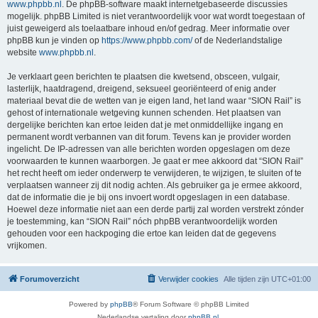
www.phpbb.nl
. De phpBB-software maakt internetgebaseerde discussies
mogelijk. phpBB Limited is niet verantwoordelijk voor wat wordt toegestaan of
juist geweigerd als toelaatbare inhoud en/of gedrag. Meer informatie over
phpBB kun je vinden op
https://www.phpbb.com/
of de Nederlandstalige
website
www.phpbb.nl
.
Je verklaart geen berichten te plaatsen die kwetsend, obsceen, vulgair,
lasterlijk, haatdragend, dreigend, seksueel georiënteerd of enig ander
materiaal bevat die de wetten van je eigen land, het land waar “SION Rail” is
gehost of internationale wetgeving kunnen schenden. Het plaatsen van
dergelijke berichten kan ertoe leiden dat je met onmiddellijke ingang en
permanent wordt verbannen van dit forum. Tevens kan je provider worden
ingelicht. De IP-adressen van alle berichten worden opgeslagen om deze
voorwaarden te kunnen waarborgen. Je gaat er mee akkoord dat “SION Rail”
het recht heeft om ieder onderwerp te verwijderen, te wijzigen, te sluiten of te
verplaatsen wanneer zij dit nodig achten. Als gebruiker ga je ermee akkoord,
dat de informatie die je bij ons invoert wordt opgeslagen in een database.
Hoewel deze informatie niet aan een derde partij zal worden verstrekt zónder
je toestemming, kan “SION Rail” nóch phpBB verantwoordelijk worden
gehouden voor een hackpoging die ertoe kan leiden dat de gegevens
vrijkomen.
Forumoverzicht
Verwijder cookies
Alle tijden zijn
UTC+01:00
Powered by
phpBB
® Forum Software © phpBB Limited
Nederlandse vertaling door
phpBB.nl
.