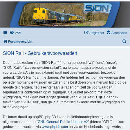
V&A
Registreer
Aanmelden
Z
Forumoverzicht
o
SION Rail - Gebruikersvoorwaarden
e
k
Door het bezoeken van “SION Rail” (hierna genoemd “wij”, “ons”, “onze”,
“SION Rail”, “https://www.sion-rail.nl”), ga je automatisch akkoord met de
voorwaarden. Als je niet akkoord gaat met deze voorwaarden, bezoek of
gebruik “SION Rail” dan niet langer. We hebben het recht om de voorwaarden
op ieder moment te wijzigen en zullen ons best doen om je hiervan tijdig op de
hoogte te brengen, het is echter aan te raden om zelf de voorwaarden
regelmatig te controleren op wijzigingen. Ga je niet akkoord met deze
wijzigingen, maak dan niet langer gebruik van “SION Rail”. Blijf je gebruik
maken van “SION Rail”, dan ga je automatisch akkoord met de wijzigingen en
of toevoegingen.
Dit forum draait op phpBB. phpBB is een bulletinboardoplossing die is
uitgebracht onder de “
GNU General Public License v2
” (hierna “GPL”) en kan
gedownload worden via
www.phpbb.com
en via de Nederlandstalige website