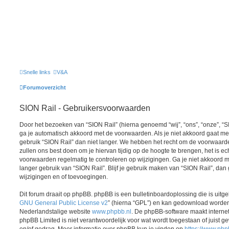
Snelle links
V&A
Forumoverzicht
SION Rail - Gebruikersvoorwaarden
Door het bezoeken van “SION Rail” (hierna genoemd “wij”, “ons”, “onze”, “SION
ga je automatisch akkoord met de voorwaarden. Als je niet akkoord gaat m
gebruik “SION Rail” dan niet langer. We hebben het recht om de voorwaard
zullen ons best doen om je hiervan tijdig op de hoogte te brengen, het is ec
voorwaarden regelmatig te controleren op wijzigingen. Ga je niet akkoord 
langer gebruik van “SION Rail”. Blijf je gebruik maken van “SION Rail”, da
wijzigingen en of toevoegingen.
Dit forum draait op phpBB. phpBB is een bulletinboardoplossing die is uitge
GNU General Public License v2
” (hierna “GPL”) en kan gedownload worde
Nederlandstalige website
www.phpbb.nl
. De phpBB-software maakt interne
phpBB Limited is niet verantwoordelijk voor wat wordt toegestaan of juist g
en/of gedrag. Meer informatie over phpBB kun je vinden op
https://www.ph