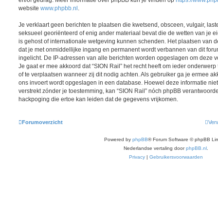
website
www.phpbb.nl
.
Je verklaart geen berichten te plaatsen die kwetsend, obsceen, vulgair, last
seksueel georiënteerd of enig ander materiaal bevat die de wetten van je e
is gehost of internationale wetgeving kunnen schenden. Het plaatsen van de
dat je met onmiddellijke ingang en permanent wordt verbannen van dit for
ingelicht. De IP-adressen van alle berichten worden opgeslagen om deze
Je gaat er mee akkoord dat “SION Rail” het recht heeft om ieder onderwerp te
of te verplaatsen wanneer zij dit nodig achten. Als gebruiker ga je ermee akk
ons invoert wordt opgeslagen in een database. Hoewel deze informatie niet
verstrekt zónder je toestemming, kan “SION Rail” nóch phpBB verantwoord
hackpoging die ertoe kan leiden dat de gegevens vrijkomen.
Forumoverzicht
Verw
Powered by
phpBB
® Forum Software © phpBB Lim
Nederlandse vertaling door
phpBB.nl
.
Privacy
|
Gebruikersvoorwaarden