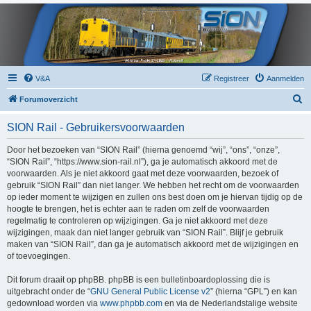
V&A
Registreer
Aanmelden
Z
Forumoverzicht
o
SION Rail - Gebruikersvoorwaarden
e
k
Door het bezoeken van “SION Rail” (hierna genoemd “wij”, “ons”, “onze”,
“SION Rail”, “https://www.sion-rail.nl”), ga je automatisch akkoord met de
voorwaarden. Als je niet akkoord gaat met deze voorwaarden, bezoek of
gebruik “SION Rail” dan niet langer. We hebben het recht om de voorwaarden
op ieder moment te wijzigen en zullen ons best doen om je hiervan tijdig op de
hoogte te brengen, het is echter aan te raden om zelf de voorwaarden
regelmatig te controleren op wijzigingen. Ga je niet akkoord met deze
wijzigingen, maak dan niet langer gebruik van “SION Rail”. Blijf je gebruik
maken van “SION Rail”, dan ga je automatisch akkoord met de wijzigingen en
of toevoegingen.
Dit forum draait op phpBB. phpBB is een bulletinboardoplossing die is
uitgebracht onder de “
GNU General Public License v2
” (hierna “GPL”) en kan
gedownload worden via
www.phpbb.com
en via de Nederlandstalige website