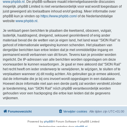
www.phpbb.nl
. De phpBB-software maakt internetgebaseerde discussies
mogelijk. phpBB Limited is niet verantwoordelijk voor wat wordt toegestaan of
juist geweigerd als toelaatbare inhoud en/of gedrag. Meer informatie over
phpBB kun je vinden op
https://www.phpbb.com/
of de Nederlandstalige
website
www.phpbb.nl
.
Je verklaart geen berichten te plaatsen die kwetsend, obsceen, vulgair,
lasterlijk, haatdragend, dreigend, seksueel georiënteerd of enig ander
materiaal bevat die de wetten van je eigen land, het land waar “SION Rail” is
gehost of internationale wetgeving kunnen schenden. Het plaatsen van
dergelijke berichten kan ertoe leiden dat je met onmiddellijke ingang en
permanent wordt verbannen van dit forum. Tevens kan je provider worden
ingelicht. De IP-adressen van alle berichten worden opgeslagen om deze
voorwaarden te kunnen waarborgen. Je gaat er mee akkoord dat “SION Rail”
het recht heeft om ieder onderwerp te verwijderen, te wijzigen, te sluiten of te
verplaatsen wanneer zij dit nodig achten. Als gebruiker ga je ermee akkoord,
dat de informatie die je bij ons invoert wordt opgeslagen in een database.
Hoewel deze informatie niet aan een derde partij zal worden verstrekt zónder
je toestemming, kan “SION Rail” nóch phpBB verantwoordelijk worden
gehouden voor een hackpoging die ertoe kan leiden dat de gegevens
vrijkomen.
Forumoverzicht
Verwijder cookies
Alle tijden zijn
UTC+01:00
Powered by
phpBB
® Forum Software © phpBB Limited
Nederlandse vertaling door
phpBB.nl
.