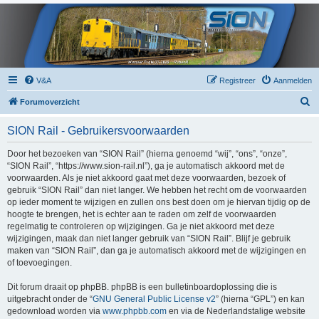
V&A
Registreer
Aanmelden
Z
Forumoverzicht
o
SION Rail - Gebruikersvoorwaarden
e
k
Door het bezoeken van “SION Rail” (hierna genoemd “wij”, “ons”, “onze”,
“SION Rail”, “https://www.sion-rail.nl”), ga je automatisch akkoord met de
voorwaarden. Als je niet akkoord gaat met deze voorwaarden, bezoek of
gebruik “SION Rail” dan niet langer. We hebben het recht om de voorwaarden
op ieder moment te wijzigen en zullen ons best doen om je hiervan tijdig op de
hoogte te brengen, het is echter aan te raden om zelf de voorwaarden
regelmatig te controleren op wijzigingen. Ga je niet akkoord met deze
wijzigingen, maak dan niet langer gebruik van “SION Rail”. Blijf je gebruik
maken van “SION Rail”, dan ga je automatisch akkoord met de wijzigingen en
of toevoegingen.
Dit forum draait op phpBB. phpBB is een bulletinboardoplossing die is
uitgebracht onder de “
GNU General Public License v2
” (hierna “GPL”) en kan
gedownload worden via
www.phpbb.com
en via de Nederlandstalige website