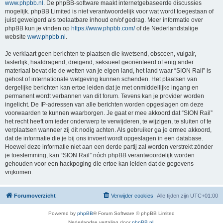
www.phpbb.nl
. De phpBB-software maakt internetgebaseerde discussies
mogelijk. phpBB Limited is niet verantwoordelijk voor wat wordt toegestaan of
juist geweigerd als toelaatbare inhoud en/of gedrag. Meer informatie over
phpBB kun je vinden op
https://www.phpbb.com/
of de Nederlandstalige
website
www.phpbb.nl
.
Je verklaart geen berichten te plaatsen die kwetsend, obsceen, vulgair,
lasterlijk, haatdragend, dreigend, seksueel georiënteerd of enig ander
materiaal bevat die de wetten van je eigen land, het land waar “SION Rail” is
gehost of internationale wetgeving kunnen schenden. Het plaatsen van
dergelijke berichten kan ertoe leiden dat je met onmiddellijke ingang en
permanent wordt verbannen van dit forum. Tevens kan je provider worden
ingelicht. De IP-adressen van alle berichten worden opgeslagen om deze
voorwaarden te kunnen waarborgen. Je gaat er mee akkoord dat “SION Rail”
het recht heeft om ieder onderwerp te verwijderen, te wijzigen, te sluiten of te
verplaatsen wanneer zij dit nodig achten. Als gebruiker ga je ermee akkoord,
dat de informatie die je bij ons invoert wordt opgeslagen in een database.
Hoewel deze informatie niet aan een derde partij zal worden verstrekt zónder
je toestemming, kan “SION Rail” nóch phpBB verantwoordelijk worden
gehouden voor een hackpoging die ertoe kan leiden dat de gegevens
vrijkomen.
Forumoverzicht
Verwijder cookies
Alle tijden zijn
UTC+01:00
Powered by
phpBB
® Forum Software © phpBB Limited
Nederlandse vertaling door
phpBB.nl
.