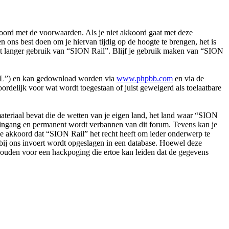
oord met de voorwaarden. Als je niet akkoord gaat met deze
ons best doen om je hiervan tijdig op de hoogte te brengen, het is
iet langer gebruik van “SION Rail”. Blijf je gebruik maken van “SION
PL”) en kan gedownload worden via
www.phpbb.com
en via de
rdelijk voor wat wordt toegestaan of juist geweigerd als toelaatbare
.
 materiaal bevat die de wetten van je eigen land, het land waar “SION
ke ingang en permanent wordt verbannen van dit forum. Tevens kan je
e akkoord dat “SION Rail” het recht heeft om ieder onderwerp te
je bij ons invoert wordt opgeslagen in een database. Hoewel deze
houden voor een hackpoging die ertoe kan leiden dat de gegevens