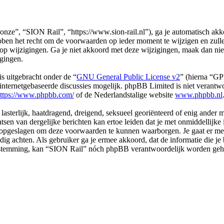
ze”, “SION Rail”, “https://www.sion-rail.nl”), ga je automatisch akk
en het recht om de voorwaarden op ieder moment te wijzigen en zullen 
n op wijzigingen. Ga je niet akkoord met deze wijzigingen, maak dan n
egingen.
s uitgebracht onder de “
GNU General Public License v2
” (hierna “G
ternetgebaseerde discussies mogelijk. phpBB Limited is niet verantwoo
ttps://www.phpbb.com/
of de Nederlandstalige website
www.phpbb.nl
, lasterlijk, haatdragend, dreigend, seksueel georiënteerd of enig ander
atsen van dergelijke berichten kan ertoe leiden dat je met onmiddellij
n opgeslagen om deze voorwaarden te kunnen waarborgen. Je gaat er me
 nodig achten. Als gebruiker ga je ermee akkoord, dat de informatie die 
e toestemming, kan “SION Rail” nóch phpBB verantwoordelijk worden ge