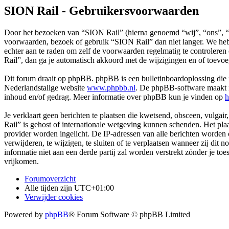
SION Rail - Gebruikersvoorwaarden
Door het bezoeken van “SION Rail” (hierna genoemd “wij”, “ons”, “on
voorwaarden, bezoek of gebruik “SION Rail” dan niet langer. We hebb
echter aan te raden om zelf de voorwaarden regelmatig te controlere
Rail”, dan ga je automatisch akkoord met de wijzigingen en of toevo
Dit forum draait op phpBB. phpBB is een bulletinboardoplossing die i
Nederlandstalige website
www.phpbb.nl
. De phpBB-software maakt in
inhoud en/of gedrag. Meer informatie over phpBB kun je vinden op
h
Je verklaart geen berichten te plaatsen die kwetsend, obsceen, vulgair
Rail” is gehost of internationale wetgeving kunnen schenden. Het pla
provider worden ingelicht. De IP-adressen van alle berichten worde
verwijderen, te wijzigen, te sluiten of te verplaatsen wanneer zij dit
informatie niet aan een derde partij zal worden verstrekt zónder j
vrijkomen.
Forumoverzicht
Alle tijden zijn
UTC+01:00
Verwijder cookies
Powered by
phpBB
® Forum Software © phpBB Limited