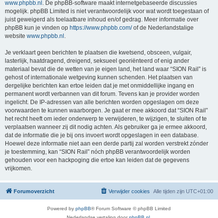
www.phpbb.nl
. De phpBB-software maakt internetgebaseerde discussies
mogelijk. phpBB Limited is niet verantwoordelijk voor wat wordt toegestaan of
juist geweigerd als toelaatbare inhoud en/of gedrag. Meer informatie over
phpBB kun je vinden op
https://www.phpbb.com/
of de Nederlandstalige
website
www.phpbb.nl
.
Je verklaart geen berichten te plaatsen die kwetsend, obsceen, vulgair,
lasterlijk, haatdragend, dreigend, seksueel georiënteerd of enig ander
materiaal bevat die de wetten van je eigen land, het land waar “SION Rail” is
gehost of internationale wetgeving kunnen schenden. Het plaatsen van
dergelijke berichten kan ertoe leiden dat je met onmiddellijke ingang en
permanent wordt verbannen van dit forum. Tevens kan je provider worden
ingelicht. De IP-adressen van alle berichten worden opgeslagen om deze
voorwaarden te kunnen waarborgen. Je gaat er mee akkoord dat “SION Rail”
het recht heeft om ieder onderwerp te verwijderen, te wijzigen, te sluiten of te
verplaatsen wanneer zij dit nodig achten. Als gebruiker ga je ermee akkoord,
dat de informatie die je bij ons invoert wordt opgeslagen in een database.
Hoewel deze informatie niet aan een derde partij zal worden verstrekt zónder
je toestemming, kan “SION Rail” nóch phpBB verantwoordelijk worden
gehouden voor een hackpoging die ertoe kan leiden dat de gegevens
vrijkomen.
Forumoverzicht
Verwijder cookies
Alle tijden zijn
UTC+01:00
Powered by
phpBB
® Forum Software © phpBB Limited
Nederlandse vertaling door
phpBB.nl
.