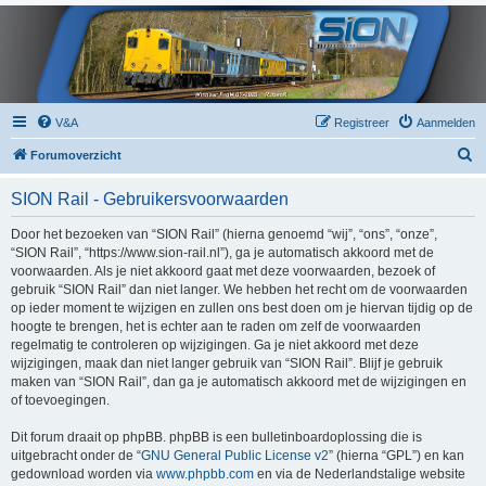
V&A
Registreer
Aanmelden
Z
Forumoverzicht
o
SION Rail - Gebruikersvoorwaarden
e
k
Door het bezoeken van “SION Rail” (hierna genoemd “wij”, “ons”, “onze”,
“SION Rail”, “https://www.sion-rail.nl”), ga je automatisch akkoord met de
voorwaarden. Als je niet akkoord gaat met deze voorwaarden, bezoek of
gebruik “SION Rail” dan niet langer. We hebben het recht om de voorwaarden
op ieder moment te wijzigen en zullen ons best doen om je hiervan tijdig op de
hoogte te brengen, het is echter aan te raden om zelf de voorwaarden
regelmatig te controleren op wijzigingen. Ga je niet akkoord met deze
wijzigingen, maak dan niet langer gebruik van “SION Rail”. Blijf je gebruik
maken van “SION Rail”, dan ga je automatisch akkoord met de wijzigingen en
of toevoegingen.
Dit forum draait op phpBB. phpBB is een bulletinboardoplossing die is
uitgebracht onder de “
GNU General Public License v2
” (hierna “GPL”) en kan
gedownload worden via
www.phpbb.com
en via de Nederlandstalige website