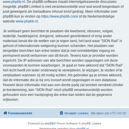
www.phpbb.nl
. De phpBB-software maakt internetgebaseerde discussies
mogelijk. phpBB Limited is niet verantwoordelijk voor wat wordt toegestaan of
juist geweigerd als toelaatbare inhoud en/of gedrag. Meer informatie over
phpBB kun je vinden op
https://www.phpbb.com/
of de Nederlandstalige
website
www.phpbb.nl
.
Je verklaart geen berichten te plaatsen die kwetsend, obsceen, vulgair,
lasterlijk, haatdragend, dreigend, seksueel georiënteerd of enig ander
materiaal bevat die de wetten van je eigen land, het land waar “SION Rail” is
gehost of internationale wetgeving kunnen schenden. Het plaatsen van
dergelijke berichten kan ertoe leiden dat je met onmiddellijke ingang en
permanent wordt verbannen van dit forum. Tevens kan je provider worden
ingelicht. De IP-adressen van alle berichten worden opgeslagen om deze
voorwaarden te kunnen waarborgen. Je gaat er mee akkoord dat “SION Rail”
het recht heeft om ieder onderwerp te verwijderen, te wijzigen, te sluiten of te
verplaatsen wanneer zij dit nodig achten. Als gebruiker ga je ermee akkoord,
dat de informatie die je bij ons invoert wordt opgeslagen in een database.
Hoewel deze informatie niet aan een derde partij zal worden verstrekt zónder
je toestemming, kan “SION Rail” nóch phpBB verantwoordelijk worden
gehouden voor een hackpoging die ertoe kan leiden dat de gegevens
vrijkomen.
Forumoverzicht
Verwijder cookies
Alle tijden zijn
UTC+01:00
Powered by
phpBB
® Forum Software © phpBB Limited
Nederlandse vertaling door
phpBB.nl
.