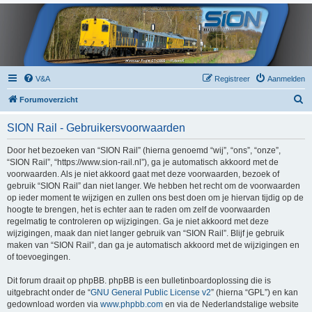
V&A
Registreer
Aanmelden
Z
Forumoverzicht
o
SION Rail - Gebruikersvoorwaarden
e
k
Door het bezoeken van “SION Rail” (hierna genoemd “wij”, “ons”, “onze”,
“SION Rail”, “https://www.sion-rail.nl”), ga je automatisch akkoord met de
voorwaarden. Als je niet akkoord gaat met deze voorwaarden, bezoek of
gebruik “SION Rail” dan niet langer. We hebben het recht om de voorwaarden
op ieder moment te wijzigen en zullen ons best doen om je hiervan tijdig op de
hoogte te brengen, het is echter aan te raden om zelf de voorwaarden
regelmatig te controleren op wijzigingen. Ga je niet akkoord met deze
wijzigingen, maak dan niet langer gebruik van “SION Rail”. Blijf je gebruik
maken van “SION Rail”, dan ga je automatisch akkoord met de wijzigingen en
of toevoegingen.
Dit forum draait op phpBB. phpBB is een bulletinboardoplossing die is
uitgebracht onder de “
GNU General Public License v2
” (hierna “GPL”) en kan
gedownload worden via
www.phpbb.com
en via de Nederlandstalige website