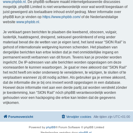
www.phpbb.nl
. De phpBB-software maakt internetgebaseerde discussies
mogelijk. phpBB Limited is niet verantwoordelijk voor wat wordt toegestaan of
juist geweigerd als toelaatbare inhoud en/of gedrag. Meer informatie over
phpBB kun je vinden op
https://www.phpbb.com/
of de Nederlandstalige
website
www.phpbb.nl
.
Je verklaart geen berichten te plaatsen die kwetsend, obsceen, vulgair,
lasterlijk, haatdragend, dreigend, seksueel georiënteerd of enig ander
materiaal bevat die de wetten van je eigen land, het land waar “SION Rail” is
gehost of internationale wetgeving kunnen schenden. Het plaatsen van
dergelijke berichten kan ertoe leiden dat je met onmiddellijke ingang en
permanent wordt verbannen van dit forum. Tevens kan je provider worden
ingelicht. De IP-adressen van alle berichten worden opgeslagen om deze
voorwaarden te kunnen waarborgen. Je gaat er mee akkoord dat “SION Rail”
het recht heeft om ieder onderwerp te verwijderen, te wijzigen, te sluiten of te
verplaatsen wanneer zij dit nodig achten. Als gebruiker ga je ermee akkoord,
dat de informatie die je bij ons invoert wordt opgeslagen in een database.
Hoewel deze informatie niet aan een derde partij zal worden verstrekt zónder
je toestemming, kan “SION Rail” nóch phpBB verantwoordelijk worden
gehouden voor een hackpoging die ertoe kan leiden dat de gegevens
vrijkomen.
Forumoverzicht
Verwijder cookies
Alle tijden zijn
UTC+01:00
Powered by
phpBB
® Forum Software © phpBB Limited
Nederlandse vertaling door
phpBB.nl
.