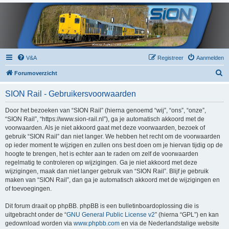
V&A
Registreer
Aanmelden
Z
Forumoverzicht
o
SION Rail - Gebruikersvoorwaarden
e
k
Door het bezoeken van “SION Rail” (hierna genoemd “wij”, “ons”, “onze”,
“SION Rail”, “https://www.sion-rail.nl”), ga je automatisch akkoord met de
voorwaarden. Als je niet akkoord gaat met deze voorwaarden, bezoek of
gebruik “SION Rail” dan niet langer. We hebben het recht om de voorwaarden
op ieder moment te wijzigen en zullen ons best doen om je hiervan tijdig op de
hoogte te brengen, het is echter aan te raden om zelf de voorwaarden
regelmatig te controleren op wijzigingen. Ga je niet akkoord met deze
wijzigingen, maak dan niet langer gebruik van “SION Rail”. Blijf je gebruik
maken van “SION Rail”, dan ga je automatisch akkoord met de wijzigingen en
of toevoegingen.
Dit forum draait op phpBB. phpBB is een bulletinboardoplossing die is
uitgebracht onder de “
GNU General Public License v2
” (hierna “GPL”) en kan
gedownload worden via
www.phpbb.com
en via de Nederlandstalige website