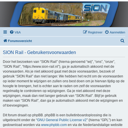
V&A
Registreer
Aanmelden
Z
Forumoverzicht
o
SION Rail - Gebruikersvoorwaarden
e
k
Door het bezoeken van “SION Rail” (hierna genoemd “wij”, “ons”, “onze”,
“SION Rail”, “https://www.sion-rail.nl”), ga je automatisch akkoord met de
voorwaarden. Als je niet akkoord gaat met deze voorwaarden, bezoek of
gebruik “SION Rail” dan niet langer. We hebben het recht om de voorwaarden
op ieder moment te wijzigen en zullen ons best doen om je hiervan tijdig op de
hoogte te brengen, het is echter aan te raden om zelf de voorwaarden
regelmatig te controleren op wijzigingen. Ga je niet akkoord met deze
wijzigingen, maak dan niet langer gebruik van “SION Rail”. Blijf je gebruik
maken van “SION Rail”, dan ga je automatisch akkoord met de wijzigingen en
of toevoegingen.
Dit forum draait op phpBB. phpBB is een bulletinboardoplossing die is
uitgebracht onder de “
GNU General Public License v2
” (hierna “GPL”) en kan
gedownload worden via
www.phpbb.com
en via de Nederlandstalige website