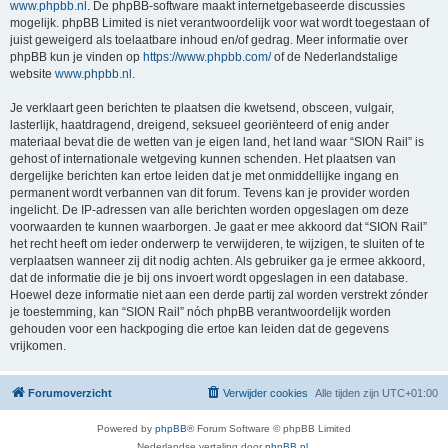
www.phpbb.nl
. De phpBB-software maakt internetgebaseerde discussies
mogelijk. phpBB Limited is niet verantwoordelijk voor wat wordt toegestaan of
juist geweigerd als toelaatbare inhoud en/of gedrag. Meer informatie over
phpBB kun je vinden op
https://www.phpbb.com/
of de Nederlandstalige
website
www.phpbb.nl
.
Je verklaart geen berichten te plaatsen die kwetsend, obsceen, vulgair,
lasterlijk, haatdragend, dreigend, seksueel georiënteerd of enig ander
materiaal bevat die de wetten van je eigen land, het land waar “SION Rail” is
gehost of internationale wetgeving kunnen schenden. Het plaatsen van
dergelijke berichten kan ertoe leiden dat je met onmiddellijke ingang en
permanent wordt verbannen van dit forum. Tevens kan je provider worden
ingelicht. De IP-adressen van alle berichten worden opgeslagen om deze
voorwaarden te kunnen waarborgen. Je gaat er mee akkoord dat “SION Rail”
het recht heeft om ieder onderwerp te verwijderen, te wijzigen, te sluiten of te
verplaatsen wanneer zij dit nodig achten. Als gebruiker ga je ermee akkoord,
dat de informatie die je bij ons invoert wordt opgeslagen in een database.
Hoewel deze informatie niet aan een derde partij zal worden verstrekt zónder
je toestemming, kan “SION Rail” nóch phpBB verantwoordelijk worden
gehouden voor een hackpoging die ertoe kan leiden dat de gegevens
vrijkomen.
Forumoverzicht
Verwijder cookies
Alle tijden zijn
UTC+01:00
Powered by
phpBB
® Forum Software © phpBB Limited
Nederlandse vertaling door
phpBB.nl
.