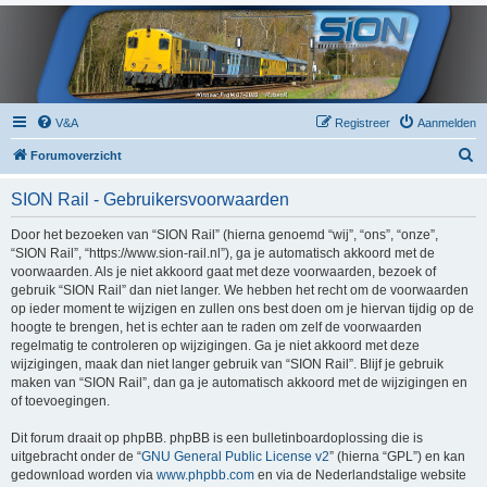
V&A
Registreer
Aanmelden
Z
Forumoverzicht
o
SION Rail - Gebruikersvoorwaarden
e
k
Door het bezoeken van “SION Rail” (hierna genoemd “wij”, “ons”, “onze”,
“SION Rail”, “https://www.sion-rail.nl”), ga je automatisch akkoord met de
voorwaarden. Als je niet akkoord gaat met deze voorwaarden, bezoek of
gebruik “SION Rail” dan niet langer. We hebben het recht om de voorwaarden
op ieder moment te wijzigen en zullen ons best doen om je hiervan tijdig op de
hoogte te brengen, het is echter aan te raden om zelf de voorwaarden
regelmatig te controleren op wijzigingen. Ga je niet akkoord met deze
wijzigingen, maak dan niet langer gebruik van “SION Rail”. Blijf je gebruik
maken van “SION Rail”, dan ga je automatisch akkoord met de wijzigingen en
of toevoegingen.
Dit forum draait op phpBB. phpBB is een bulletinboardoplossing die is
uitgebracht onder de “
GNU General Public License v2
” (hierna “GPL”) en kan
gedownload worden via
www.phpbb.com
en via de Nederlandstalige website