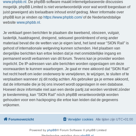
www.phpbb.nl
. De phpBB-software maakt internetgebaseerde discussies
mogelijk. phpBB Limited is niet verantwoordelijk voor wat wordt toegestaan of
juist geweigerd als toelaatbare inhoud en/of gedrag. Meer informatie over
phpBB kun je vinden op
https://www.phpbb.com/
of de Nederlandstalige
website
www.phpbb.nl
.
Je verklaart geen berichten te plaatsen die kwetsend, obsceen, vulgair,
lasterlijk, haatdragend, dreigend, seksueel georiënteerd of enig ander
materiaal bevat die de wetten van je eigen land, het land waar “SION Rail” is
gehost of internationale wetgeving kunnen schenden. Het plaatsen van
dergelijke berichten kan ertoe leiden dat je met onmiddellijke ingang en
permanent wordt verbannen van dit forum. Tevens kan je provider worden
ingelicht. De IP-adressen van alle berichten worden opgeslagen om deze
voorwaarden te kunnen waarborgen. Je gaat er mee akkoord dat “SION Rail”
het recht heeft om ieder onderwerp te verwijderen, te wijzigen, te sluiten of te
verplaatsen wanneer zij dit nodig achten. Als gebruiker ga je ermee akkoord,
dat de informatie die je bij ons invoert wordt opgeslagen in een database.
Hoewel deze informatie niet aan een derde partij zal worden verstrekt zónder
je toestemming, kan “SION Rail” nóch phpBB verantwoordelijk worden
gehouden voor een hackpoging die ertoe kan leiden dat de gegevens
vrijkomen.
Forumoverzicht
Verwijder cookies
Alle tijden zijn
UTC+01:00
Powered by
phpBB
® Forum Software © phpBB Limited
Nederlandse vertaling door
phpBB.nl
.