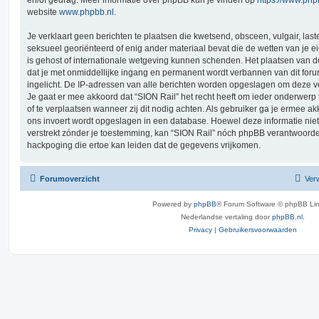
website
www.phpbb.nl
.
Je verklaart geen berichten te plaatsen die kwetsend, obsceen, vulgair, last
seksueel georiënteerd of enig ander materiaal bevat die de wetten van je e
is gehost of internationale wetgeving kunnen schenden. Het plaatsen van de
dat je met onmiddellijke ingang en permanent wordt verbannen van dit for
ingelicht. De IP-adressen van alle berichten worden opgeslagen om deze
Je gaat er mee akkoord dat “SION Rail” het recht heeft om ieder onderwerp te
of te verplaatsen wanneer zij dit nodig achten. Als gebruiker ga je ermee akk
ons invoert wordt opgeslagen in een database. Hoewel deze informatie niet
verstrekt zónder je toestemming, kan “SION Rail” nóch phpBB verantwoord
hackpoging die ertoe kan leiden dat de gegevens vrijkomen.
Forumoverzicht
Verw
Powered by
phpBB
® Forum Software © phpBB Lim
Nederlandse vertaling door
phpBB.nl
.
Privacy
|
Gebruikersvoorwaarden