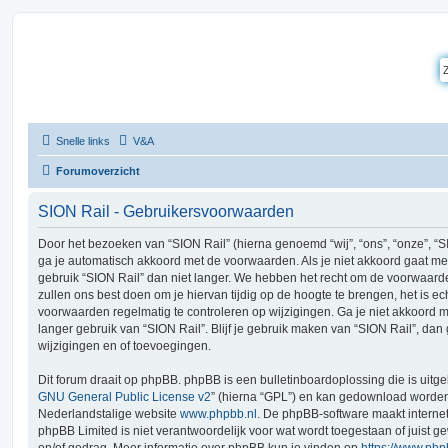
Snelle links
V&A
Forumoverzicht
SION Rail - Gebruikersvoorwaarden
Door het bezoeken van “SION Rail” (hierna genoemd “wij”, “ons”, “onze”, “SION
ga je automatisch akkoord met de voorwaarden. Als je niet akkoord gaat m
gebruik “SION Rail” dan niet langer. We hebben het recht om de voorwaard
zullen ons best doen om je hiervan tijdig op de hoogte te brengen, het is ec
voorwaarden regelmatig te controleren op wijzigingen. Ga je niet akkoord 
langer gebruik van “SION Rail”. Blijf je gebruik maken van “SION Rail”, da
wijzigingen en of toevoegingen.
Dit forum draait op phpBB. phpBB is een bulletinboardoplossing die is uitge
GNU General Public License v2
” (hierna “GPL”) en kan gedownload worde
Nederlandstalige website
www.phpbb.nl
. De phpBB-software maakt interne
phpBB Limited is niet verantwoordelijk voor wat wordt toegestaan of juist g
en/of gedrag. Meer informatie over phpBB kun je vinden op
https://www.ph