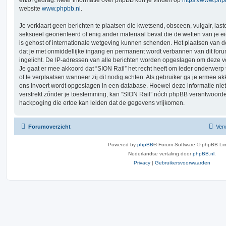
website
www.phpbb.nl
.
Je verklaart geen berichten te plaatsen die kwetsend, obsceen, vulgair, last
seksueel georiënteerd of enig ander materiaal bevat die de wetten van je e
is gehost of internationale wetgeving kunnen schenden. Het plaatsen van de
dat je met onmiddellijke ingang en permanent wordt verbannen van dit for
ingelicht. De IP-adressen van alle berichten worden opgeslagen om deze
Je gaat er mee akkoord dat “SION Rail” het recht heeft om ieder onderwerp te
of te verplaatsen wanneer zij dit nodig achten. Als gebruiker ga je ermee akk
ons invoert wordt opgeslagen in een database. Hoewel deze informatie niet
verstrekt zónder je toestemming, kan “SION Rail” nóch phpBB verantwoord
hackpoging die ertoe kan leiden dat de gegevens vrijkomen.
Forumoverzicht
Verw
Powered by
phpBB
® Forum Software © phpBB Lim
Nederlandse vertaling door
phpBB.nl
.
Privacy
|
Gebruikersvoorwaarden