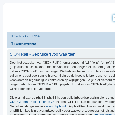
Snelle links
V&A
Forumoverzicht
SION Rail - Gebruikersvoorwaarden
Door het bezoeken van “SION Rail” (hierna genoemd “wij”, “ons”, “onze”, “SION
ga je automatisch akkoord met de voorwaarden. Als je niet akkoord gaat m
gebruik “SION Rail” dan niet langer. We hebben het recht om de voorwaard
zullen ons best doen om je hiervan tijdig op de hoogte te brengen, het is ec
voorwaarden regelmatig te controleren op wijzigingen. Ga je niet akkoord 
langer gebruik van “SION Rail”. Blijf je gebruik maken van “SION Rail”, da
wijzigingen en of toevoegingen.
Dit forum draait op phpBB. phpBB is een bulletinboardoplossing die is uitge
GNU General Public License v2
” (hierna “GPL”) en kan gedownload worde
Nederlandstalige website
www.phpbb.nl
. De phpBB-software maakt interne
phpBB Limited is niet verantwoordelijk voor wat wordt toegestaan of juist g
en/of gedrag. Meer informatie over phpBB kun je vinden op
https://www.ph