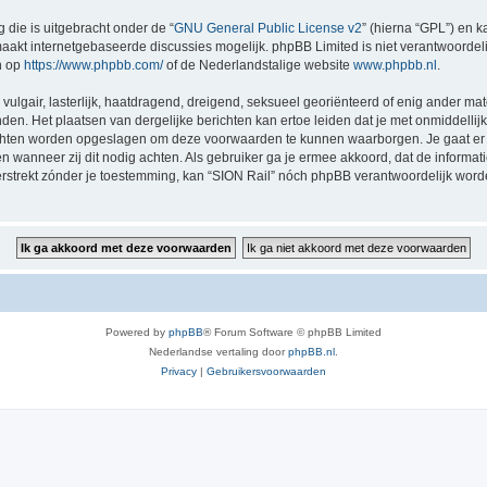
 die is uitgebracht onder de “
GNU General Public License v2
” (hierna “GPL”) en
akt internetgebaseerde discussies mogelijk. phpBB Limited is niet verantwoordelij
n op
https://www.phpbb.com/
of de Nederlandstalige website
www.phpbb.nl
.
vulgair, lasterlijk, haatdragend, dreigend, seksueel georiënteerd of enig ander mat
nden. Het plaatsen van dergelijke berichten kan ertoe leiden dat je met onmiddell
richten worden opgeslagen om deze voorwaarden te kunnen waarborgen. Je gaat er 
sen wanneer zij dit nodig achten. Als gebruiker ga je ermee akkoord, dat de informat
verstrekt zónder je toestemming, kan “SION Rail” nóch phpBB verantwoordelijk wor
Powered by
phpBB
® Forum Software © phpBB Limited
Nederlandse vertaling door
phpBB.nl
.
Privacy
|
Gebruikersvoorwaarden