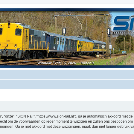
, “onze”, “SION Rail”, “https://www.sion-rail.nl”), ga je automatisch akkoord met 
echt om de voorwaarden op ieder moment te wijzigen en zullen ons best doen om je 
igingen. Ga je niet akkoord met deze wijzigingen, maak dan niet langer gebruik van