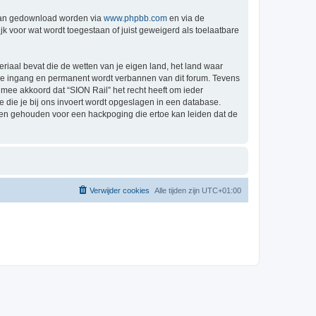
 kan gedownload worden via
www.phpbb.com
en via de
k voor wat wordt toegestaan of juist geweigerd als toelaatbare
eriaal bevat die de wetten van je eigen land, het land waar
ijke ingang en permanent wordt verbannen van dit forum. Tevens
mee akkoord dat “SION Rail” het recht heeft om ieder
ie die je bij ons invoert wordt opgeslagen in een database.
den gehouden voor een hackpoging die ertoe kan leiden dat de
Verwijder cookies
Alle tijden zijn
UTC+01:00