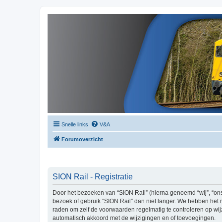
Snelle links
V&A
Forumoverzicht
SION Rail - Registratie
Door het bezoeken van “SION Rail” (hierna genoemd “wij”, “ons”
bezoek of gebruik “SION Rail” dan niet langer. We hebben het r
raden om zelf de voorwaarden regelmatig te controleren op wijz
automatisch akkoord met de wijzigingen en of toevoegingen.