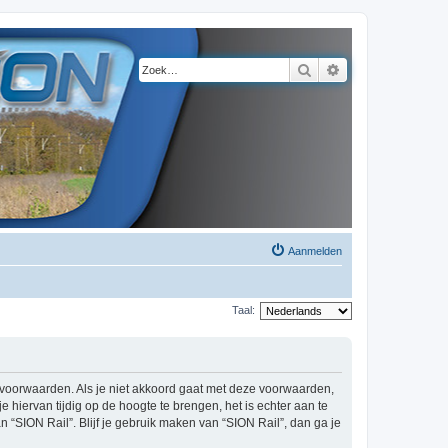
Zoek
Uitgebreid zoeke
Aanmelden
Taal:
de voorwaarden. Als je niet akkoord gaat met deze voorwaarden,
hiervan tijdig op de hoogte te brengen, het is echter aan te
 “SION Rail”. Blijf je gebruik maken van “SION Rail”, dan ga je