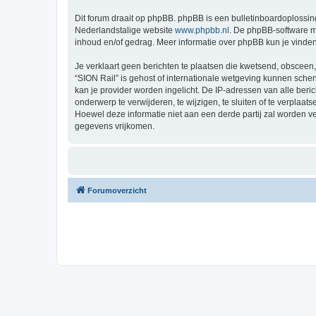
Dit forum draait op phpBB. phpBB is een bulletinboardoplossing
Nederlandstalige website
www.phpbb.nl
. De phpBB-software ma
inhoud en/of gedrag. Meer informatie over phpBB kun je vinde
Je verklaart geen berichten te plaatsen die kwetsend, obsceen, 
“SION Rail” is gehost of internationale wetgeving kunnen sche
kan je provider worden ingelicht. De IP-adressen van alle be
onderwerp te verwijderen, te wijzigen, te sluiten of te verplaat
Hoewel deze informatie niet aan een derde partij zal worden 
gegevens vrijkomen.
Forumoverzicht