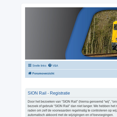
Snelle links
V&A
Forumoverzicht
SION Rail - Registratie
Door het bezoeken van “SION Rail” (hierna genoemd “wij”, “ons”
bezoek of gebruik “SION Rail” dan niet langer. We hebben het r
raden om zelf de voorwaarden regelmatig te controleren op wijz
automatisch akkoord met de wijzigingen en of toevoegingen.