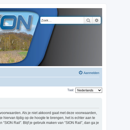
Zoek
Uitgebreid zoeke
Aanmelden
Taal:
de voorwaarden. Als je niet akkoord gaat met deze voorwaarden,
hiervan tijdig op de hoogte te brengen, het is echter aan te
 “SION Rail”. Blijf je gebruik maken van “SION Rail”, dan ga je