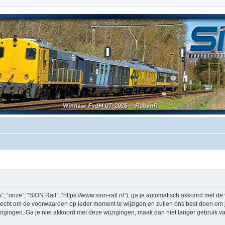
, “onze”, “SION Rail”, “https://www.sion-rail.nl”), ga je automatisch akkoord met 
echt om de voorwaarden op ieder moment te wijzigen en zullen ons best doen om je 
igingen. Ga je niet akkoord met deze wijzigingen, maak dan niet langer gebruik van