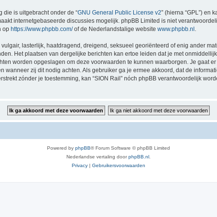
 die is uitgebracht onder de “
GNU General Public License v2
” (hierna “GPL”) en
akt internetgebaseerde discussies mogelijk. phpBB Limited is niet verantwoordelij
n op
https://www.phpbb.com/
of de Nederlandstalige website
www.phpbb.nl
.
vulgair, lasterlijk, haatdragend, dreigend, seksueel georiënteerd of enig ander mat
nden. Het plaatsen van dergelijke berichten kan ertoe leiden dat je met onmiddell
richten worden opgeslagen om deze voorwaarden te kunnen waarborgen. Je gaat er 
sen wanneer zij dit nodig achten. Als gebruiker ga je ermee akkoord, dat de informat
verstrekt zónder je toestemming, kan “SION Rail” nóch phpBB verantwoordelijk wor
Powered by
phpBB
® Forum Software © phpBB Limited
Nederlandse vertaling door
phpBB.nl
.
Privacy
|
Gebruikersvoorwaarden