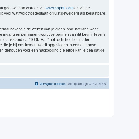
 kan gedownload worden via
www.phpbb.com
en via de
k voor wat wordt toegestaan of juist geweigerd als toelaatbare
eriaal bevat die de wetten van je eigen land, het land waar
ijke ingang en permanent wordt verbannen van dit forum. Tevens
mee akkoord dat “SION Rail” het recht heeft om ieder
ie die je bij ons invoert wordt opgeslagen in een database.
den gehouden voor een hackpoging die ertoe kan leiden dat de
Verwijder cookies
Alle tijden zijn
UTC+01:00