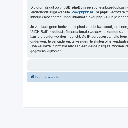
Dit forum draait op phpBB. phpBB is een bulletinboardoplossing
Nederlandstalige website
www.phpbb.nl
. De phpBB-software ma
inhoud en/of gedrag. Meer informatie over phpBB kun je vinde
Je verklaart geen berichten te plaatsen die kwetsend, obsceen, 
“SION Rail” is gehost of internationale wetgeving kunnen sche
kan je provider worden ingelicht. De IP-adressen van alle be
onderwerp te verwijderen, te wijzigen, te sluiten of te verplaat
Hoewel deze informatie niet aan een derde partij zal worden 
gegevens vrijkomen.
Forumoverzicht