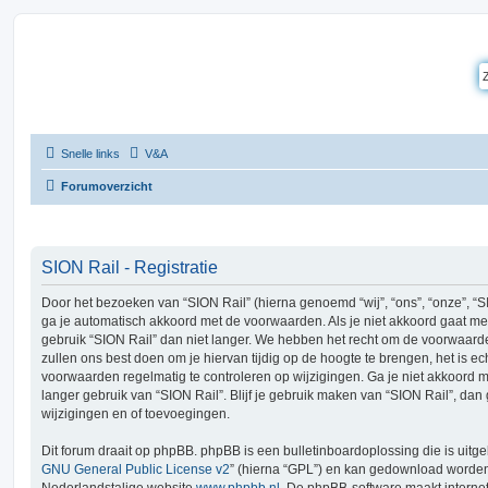
Snelle links
V&A
Forumoverzicht
SION Rail - Registratie
Door het bezoeken van “SION Rail” (hierna genoemd “wij”, “ons”, “onze”, “SION
ga je automatisch akkoord met de voorwaarden. Als je niet akkoord gaat m
gebruik “SION Rail” dan niet langer. We hebben het recht om de voorwaard
zullen ons best doen om je hiervan tijdig op de hoogte te brengen, het is ec
voorwaarden regelmatig te controleren op wijzigingen. Ga je niet akkoord 
langer gebruik van “SION Rail”. Blijf je gebruik maken van “SION Rail”, da
wijzigingen en of toevoegingen.
Dit forum draait op phpBB. phpBB is een bulletinboardoplossing die is uitge
GNU General Public License v2
” (hierna “GPL”) en kan gedownload worde