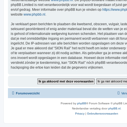
Nederlandstalige website
www.phpbb.nl
. De phpBB-software maakt interne
phpBB Limited is niet verantwoordelijk voor wat wordt toegestaan of juist g
en/of gedrag. Meer informatie over phpBB kun je vinden op
https://www.ph
website
www.phpbb.nl
.
Je verklaart geen berichten te plaatsen die kwetsend, obsceen, vulgair, last
seksueel georiënteerd of enig ander materiaal bevat die de wetten van je e
is gehost of internationale wetgeving kunnen schenden. Het plaatsen van de
dat je met onmiddellijke ingang en permanent wordt verbannen van dit for
ingelicht. De IP-adressen van alle berichten worden opgeslagen om deze
Je gaat er mee akkoord dat “SION Rail” het recht heeft om ieder onderwerp te
of te verplaatsen wanneer zij dit nodig achten. Als gebruiker ga je ermee akk
ons invoert wordt opgeslagen in een database. Hoewel deze informatie niet
verstrekt zónder je toestemming, kan “SION Rail” nóch phpBB verantwoord
hackpoging die ertoe kan leiden dat de gegevens vrijkomen.
Forumoverzicht
Verw
Powered by
phpBB
® Forum Software © phpBB Lim
Nederlandse vertaling door
phpBB.nl
.
Privacy
|
Gebruikersvoorwaarden