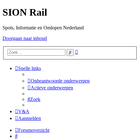
SION Rail
Spots, Informatie en Omlopen Nederland
Doorgaan naar inhoud
Uitgebreid
Zoek
zoeken
Snelle links
Onbeantwoorde onderwerpen
Actieve onderwerpen
Zoek
V&A
Aanmelden
Forumoverzicht
Zoek