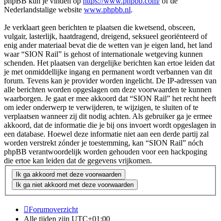
phpBB kun je vinden op
https://www.phpbb.com/
of de
Nederlandstalige website
www.phpbb.nl
.
Je verklaart geen berichten te plaatsen die kwetsend, obsceen,
vulgair, lasterlijk, haatdragend, dreigend, seksueel georiënteerd of
enig ander materiaal bevat die de wetten van je eigen land, het land
waar “SION Rail” is gehost of internationale wetgeving kunnen
schenden. Het plaatsen van dergelijke berichten kan ertoe leiden dat
je met onmiddellijke ingang en permanent wordt verbannen van dit
forum. Tevens kan je provider worden ingelicht. De IP-adressen van
alle berichten worden opgeslagen om deze voorwaarden te kunnen
waarborgen. Je gaat er mee akkoord dat “SION Rail” het recht heeft
om ieder onderwerp te verwijderen, te wijzigen, te sluiten of te
verplaatsen wanneer zij dit nodig achten. Als gebruiker ga je ermee
akkoord, dat de informatie die je bij ons invoert wordt opgeslagen in
een database. Hoewel deze informatie niet aan een derde partij zal
worden verstrekt zónder je toestemming, kan “SION Rail” nóch
phpBB verantwoordelijk worden gehouden voor een hackpoging
die ertoe kan leiden dat de gegevens vrijkomen.
Forumoverzicht
Alle tijden zijn
UTC+01:00