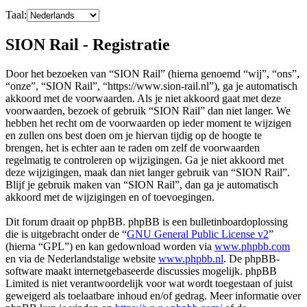
Taal:
SION Rail - Registratie
Door het bezoeken van “SION Rail” (hierna genoemd “wij”, “ons”,
“onze”, “SION Rail”, “https://www.sion-rail.nl”), ga je automatisch
akkoord met de voorwaarden. Als je niet akkoord gaat met deze
voorwaarden, bezoek of gebruik “SION Rail” dan niet langer. We
hebben het recht om de voorwaarden op ieder moment te wijzigen
en zullen ons best doen om je hiervan tijdig op de hoogte te
brengen, het is echter aan te raden om zelf de voorwaarden
regelmatig te controleren op wijzigingen. Ga je niet akkoord met
deze wijzigingen, maak dan niet langer gebruik van “SION Rail”.
Blijf je gebruik maken van “SION Rail”, dan ga je automatisch
akkoord met de wijzigingen en of toevoegingen.
Dit forum draait op phpBB. phpBB is een bulletinboardoplossing
die is uitgebracht onder de “
GNU General Public License v2
”
(hierna “GPL”) en kan gedownload worden via
www.phpbb.com
en via de Nederlandstalige website
www.phpbb.nl
. De phpBB-
software maakt internetgebaseerde discussies mogelijk. phpBB
Limited is niet verantwoordelijk voor wat wordt toegestaan of juist
geweigerd als toelaatbare inhoud en/of gedrag. Meer informatie over