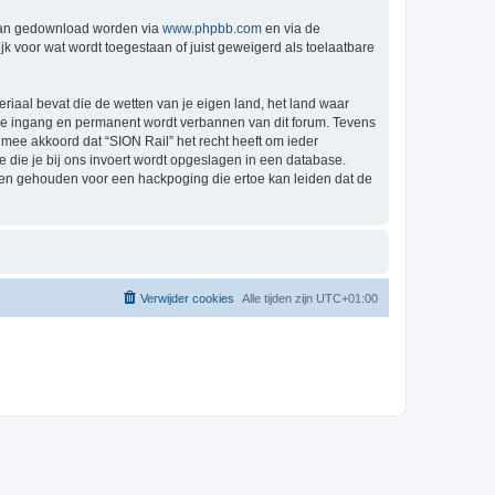
 kan gedownload worden via
www.phpbb.com
en via de
k voor wat wordt toegestaan of juist geweigerd als toelaatbare
eriaal bevat die de wetten van je eigen land, het land waar
ijke ingang en permanent wordt verbannen van dit forum. Tevens
mee akkoord dat “SION Rail” het recht heeft om ieder
ie die je bij ons invoert wordt opgeslagen in een database.
den gehouden voor een hackpoging die ertoe kan leiden dat de
Verwijder cookies
Alle tijden zijn
UTC+01:00