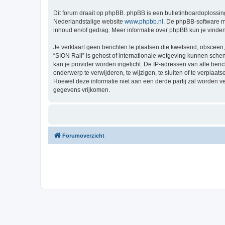
Dit forum draait op phpBB. phpBB is een bulletinboardoplossing
Nederlandstalige website
www.phpbb.nl
. De phpBB-software ma
inhoud en/of gedrag. Meer informatie over phpBB kun je vinde
Je verklaart geen berichten te plaatsen die kwetsend, obsceen, 
“SION Rail” is gehost of internationale wetgeving kunnen sche
kan je provider worden ingelicht. De IP-adressen van alle be
onderwerp te verwijderen, te wijzigen, te sluiten of te verplaat
Hoewel deze informatie niet aan een derde partij zal worden 
gegevens vrijkomen.
Forumoverzicht