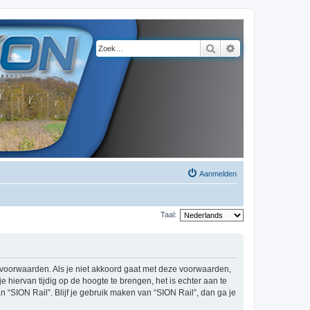
Zoek
Uitgebreid zoeke
Aanmelden
Taal:
de voorwaarden. Als je niet akkoord gaat met deze voorwaarden,
hiervan tijdig op de hoogte te brengen, het is echter aan te
 “SION Rail”. Blijf je gebruik maken van “SION Rail”, dan ga je