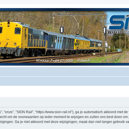
, “onze”, “SION Rail”, “https://www.sion-rail.nl”), ga je automatisch akkoord met 
echt om de voorwaarden op ieder moment te wijzigen en zullen ons best doen om je 
igingen. Ga je niet akkoord met deze wijzigingen, maak dan niet langer gebruik van