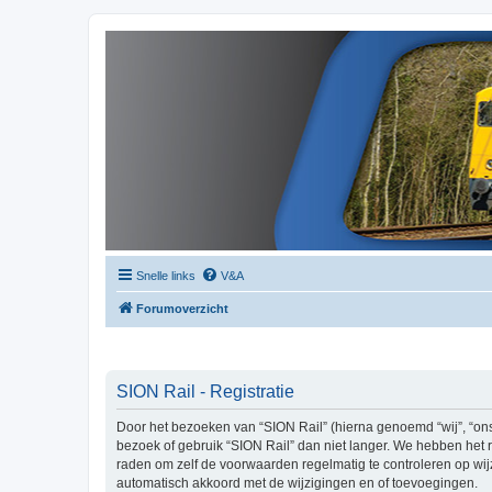
Snelle links
V&A
Forumoverzicht
SION Rail - Registratie
Door het bezoeken van “SION Rail” (hierna genoemd “wij”, “ons”
bezoek of gebruik “SION Rail” dan niet langer. We hebben het r
raden om zelf de voorwaarden regelmatig te controleren op wijz
automatisch akkoord met de wijzigingen en of toevoegingen.