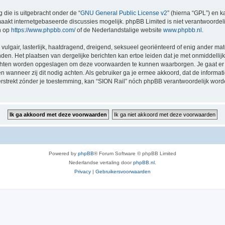
 die is uitgebracht onder de “
GNU General Public License v2
” (hierna “GPL”) en
akt internetgebaseerde discussies mogelijk. phpBB Limited is niet verantwoordelij
n op
https://www.phpbb.com/
of de Nederlandstalige website
www.phpbb.nl
.
vulgair, lasterlijk, haatdragend, dreigend, seksueel georiënteerd of enig ander mat
nden. Het plaatsen van dergelijke berichten kan ertoe leiden dat je met onmiddell
richten worden opgeslagen om deze voorwaarden te kunnen waarborgen. Je gaat er 
sen wanneer zij dit nodig achten. Als gebruiker ga je ermee akkoord, dat de informat
verstrekt zónder je toestemming, kan “SION Rail” nóch phpBB verantwoordelijk wor
Powered by
phpBB
® Forum Software © phpBB Limited
Nederlandse vertaling door
phpBB.nl
.
Privacy
|
Gebruikersvoorwaarden