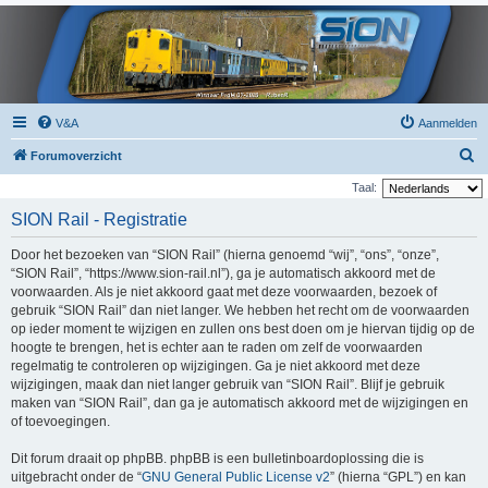
V&A
Aanmelden
Z
Forumoverzicht
o
Taal:
e
SION Rail - Registratie
k
Door het bezoeken van “SION Rail” (hierna genoemd “wij”, “ons”, “onze”,
“SION Rail”, “https://www.sion-rail.nl”), ga je automatisch akkoord met de
voorwaarden. Als je niet akkoord gaat met deze voorwaarden, bezoek of
gebruik “SION Rail” dan niet langer. We hebben het recht om de voorwaarden
op ieder moment te wijzigen en zullen ons best doen om je hiervan tijdig op de
hoogte te brengen, het is echter aan te raden om zelf de voorwaarden
regelmatig te controleren op wijzigingen. Ga je niet akkoord met deze
wijzigingen, maak dan niet langer gebruik van “SION Rail”. Blijf je gebruik
maken van “SION Rail”, dan ga je automatisch akkoord met de wijzigingen en
of toevoegingen.
Dit forum draait op phpBB. phpBB is een bulletinboardoplossing die is
uitgebracht onder de “
GNU General Public License v2
” (hierna “GPL”) en kan