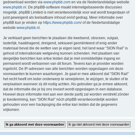
gedownload worden via
www.phpbb.com
en via de Nederlandstalige website
www.phpbb.nl
. De phpBB-software maakt internetgebaseerde discussies
mogelijk. phpBB Limited is niet verantwoordelijk voor wat wordt toegestaan of
juist geweigerd als toelaatbare inhoud en/of gedrag. Meer informatie over
phpBB kun je vinden op
https://www.phpbb.com/
of de Nederlandstalige
website
www.phpbb.nl
.
Je verklaart geen berichten te plaatsen die kwetsend, obsceen, vulgair,
lasterlijk, haatdragend, dreigend, seksueel georiënteerd of enig ander
materiaal bevat die de wetten van je eigen land, het land waar “SION Rail” is
gehost of internationale wetgeving kunnen schenden. Het plaatsen van
dergelijke berichten kan ertoe leiden dat je met onmiddellijke ingang en
permanent wordt verbannen van dit forum. Tevens kan je provider worden
ingelicht. De IP-adressen van alle berichten worden opgeslagen om deze
voorwaarden te kunnen waarborgen. Je gaat er mee akkoord dat “SION Rail”
het recht heeft om ieder onderwerp te verwijderen, te wijzigen, te sluiten of te
verplaatsen wanneer zij dit nodig achten. Als gebruiker ga je ermee akkoord,
dat de informatie die je bij ons invoert wordt opgeslagen in een database.
Hoewel deze informatie niet aan een derde partij zal worden verstrekt zónder
je toestemming, kan “SION Rail” nóch phpBB verantwoordelijk worden
gehouden voor een hackpoging die ertoe kan leiden dat de gegevens
vrijkomen.