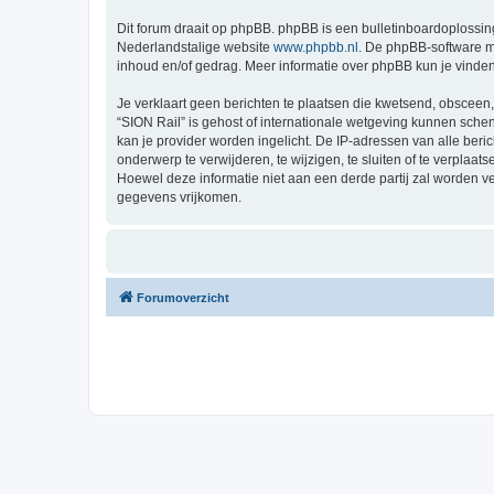
Dit forum draait op phpBB. phpBB is een bulletinboardoplossing
Nederlandstalige website
www.phpbb.nl
. De phpBB-software ma
inhoud en/of gedrag. Meer informatie over phpBB kun je vinde
Je verklaart geen berichten te plaatsen die kwetsend, obsceen, 
“SION Rail” is gehost of internationale wetgeving kunnen sche
kan je provider worden ingelicht. De IP-adressen van alle be
onderwerp te verwijderen, te wijzigen, te sluiten of te verplaat
Hoewel deze informatie niet aan een derde partij zal worden 
gegevens vrijkomen.
Forumoverzicht