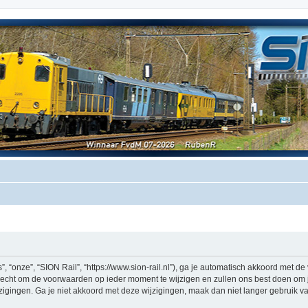
, “onze”, “SION Rail”, “https://www.sion-rail.nl”), ga je automatisch akkoord met 
echt om de voorwaarden op ieder moment te wijzigen en zullen ons best doen om je 
igingen. Ga je niet akkoord met deze wijzigingen, maak dan niet langer gebruik van