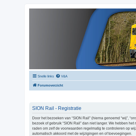
Snelle links
V&A
Forumoverzicht
SION Rail - Registratie
Door het bezoeken van “SION Rail” (hierna genoemd “wij”, “ons”
bezoek of gebruik “SION Rail” dan niet langer. We hebben het r
raden om zelf de voorwaarden regelmatig te controleren op wijz
automatisch akkoord met de wijzigingen en of toevoegingen.