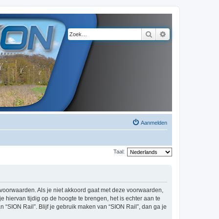
Zoek
Uitgebreid zoeke
Aanmelden
Taal:
de voorwaarden. Als je niet akkoord gaat met deze voorwaarden,
hiervan tijdig op de hoogte te brengen, het is echter aan te
 “SION Rail”. Blijf je gebruik maken van “SION Rail”, dan ga je