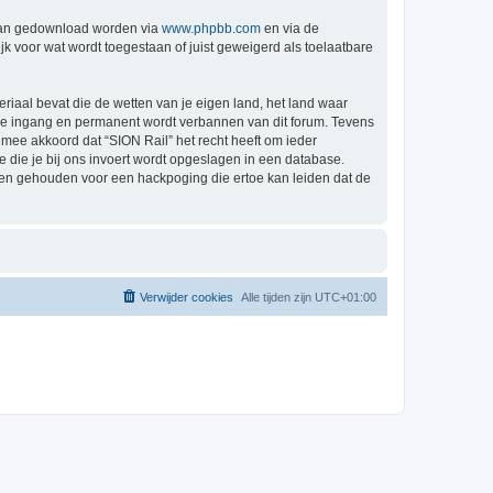
 kan gedownload worden via
www.phpbb.com
en via de
k voor wat wordt toegestaan of juist geweigerd als toelaatbare
eriaal bevat die de wetten van je eigen land, het land waar
ijke ingang en permanent wordt verbannen van dit forum. Tevens
mee akkoord dat “SION Rail” het recht heeft om ieder
ie die je bij ons invoert wordt opgeslagen in een database.
den gehouden voor een hackpoging die ertoe kan leiden dat de
Verwijder cookies
Alle tijden zijn
UTC+01:00