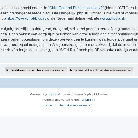
 die is uitgebracht onder de “
GNU General Public License v2
” (hierna “GPL”) en
akt internetgebaseerde discussies mogelijk. phpBB Limited is niet verantwoordelij
n op
https://www.phpbb.com/
of de Nederlandstalige website
www.phpbb.nl
.
vulgair, lasterlijk, haatdragend, dreigend, seksueel georiënteerd of enig ander mat
nden. Het plaatsen van dergelijke berichten kan ertoe leiden dat je met onmiddell
richten worden opgeslagen om deze voorwaarden te kunnen waarborgen. Je gaat er 
sen wanneer zij dit nodig achten. Als gebruiker ga je ermee akkoord, dat de informat
verstrekt zónder je toestemming, kan “SION Rail” nóch phpBB verantwoordelijk wor
Powered by
phpBB
® Forum Software © phpBB Limited
Nederlandse vertaling door
phpBB.nl
.
Privacy
|
Gebruikersvoorwaarden