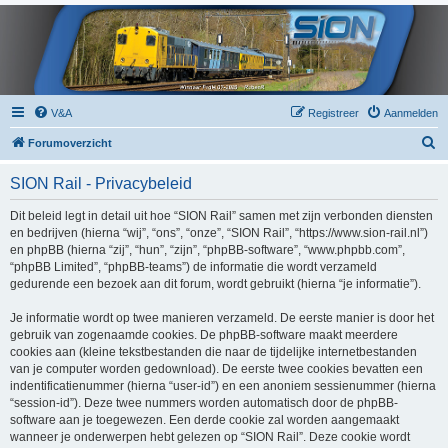
V&A
Registreer
Aanmelden
Z
Forumoverzicht
o
SION Rail - Privacybeleid
e
k
Dit beleid legt in detail uit hoe “SION Rail” samen met zijn verbonden diensten
en bedrijven (hierna “wij”, “ons”, “onze”, “SION Rail”, “https://www.sion-rail.nl”)
en phpBB (hierna “zij”, “hun”, “zijn”, “phpBB-software”, “www.phpbb.com”,
“phpBB Limited”, “phpBB-teams”) de informatie die wordt verzameld
gedurende een bezoek aan dit forum, wordt gebruikt (hierna “je informatie”).
Je informatie wordt op twee manieren verzameld. De eerste manier is door het
gebruik van zogenaamde cookies. De phpBB-software maakt meerdere
cookies aan (kleine tekstbestanden die naar de tijdelijke internetbestanden
van je computer worden gedownload). De eerste twee cookies bevatten een
indentificatienummer (hierna “user-id”) en een anoniem sessienummer (hierna
“session-id”). Deze twee nummers worden automatisch door de phpBB-
software aan je toegewezen. Een derde cookie zal worden aangemaakt
wanneer je onderwerpen hebt gelezen op “SION Rail”. Deze cookie wordt