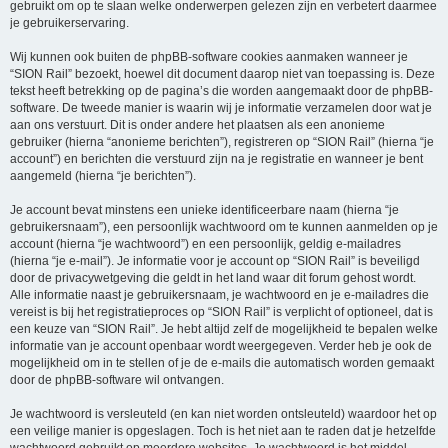
gebruikt om op te slaan welke onderwerpen gelezen zijn en verbetert daarmee
je gebruikerservaring.
Wij kunnen ook buiten de phpBB-software cookies aanmaken wanneer je
“SION Rail” bezoekt, hoewel dit document daarop niet van toepassing is. Deze
tekst heeft betrekking op de pagina’s die worden aangemaakt door de phpBB-
software. De tweede manier is waarin wij je informatie verzamelen door wat je
aan ons verstuurt. Dit is onder andere het plaatsen als een anonieme
gebruiker (hierna “anonieme berichten”), registreren op “SION Rail” (hierna “je
account”) en berichten die verstuurd zijn na je registratie en wanneer je bent
aangemeld (hierna “je berichten”).
Je account bevat minstens een unieke identificeerbare naam (hierna “je
gebruikersnaam”), een persoonlijk wachtwoord om te kunnen aanmelden op je
account (hierna “je wachtwoord”) en een persoonlijk, geldig e-mailadres
(hierna “je e-mail”). Je informatie voor je account op “SION Rail” is beveiligd
door de privacywetgeving die geldt in het land waar dit forum gehost wordt.
Alle informatie naast je gebruikersnaam, je wachtwoord en je e-mailadres die
vereist is bij het registratieproces op “SION Rail” is verplicht of optioneel, dat is
een keuze van “SION Rail”. Je hebt altijd zelf de mogelijkheid te bepalen welke
informatie van je account openbaar wordt weergegeven. Verder heb je ook de
mogelijkheid om in te stellen of je de e-mails die automatisch worden gemaakt
door de phpBB-software wil ontvangen.
Je wachtwoord is versleuteld (en kan niet worden ontsleuteld) waardoor het op
een veilige manier is opgeslagen. Toch is het niet aan te raden dat je hetzelfde
wachtwoord gebruikt op meerdere websites. Je wachtwoord is het middel