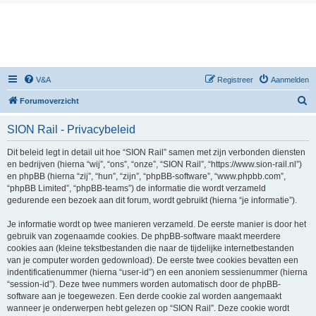
V&A
Registreer
Aanmelden
Z
Forumoverzicht
o
SION Rail - Privacybeleid
e
k
Dit beleid legt in detail uit hoe “SION Rail” samen met zijn verbonden diensten
en bedrijven (hierna “wij”, “ons”, “onze”, “SION Rail”, “https://www.sion-rail.nl”)
en phpBB (hierna “zij”, “hun”, “zijn”, “phpBB-software”, “www.phpbb.com”,
“phpBB Limited”, “phpBB-teams”) de informatie die wordt verzameld
gedurende een bezoek aan dit forum, wordt gebruikt (hierna “je informatie”).
Je informatie wordt op twee manieren verzameld. De eerste manier is door het
gebruik van zogenaamde cookies. De phpBB-software maakt meerdere
cookies aan (kleine tekstbestanden die naar de tijdelijke internetbestanden
van je computer worden gedownload). De eerste twee cookies bevatten een
indentificatienummer (hierna “user-id”) en een anoniem sessienummer (hierna
“session-id”). Deze twee nummers worden automatisch door de phpBB-
software aan je toegewezen. Een derde cookie zal worden aangemaakt
wanneer je onderwerpen hebt gelezen op “SION Rail”. Deze cookie wordt