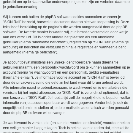
gebruikt om op te slaan welke onderwerpen gelezen zijn en verbetert daarmee
je gebruikerservaring.
Wij kunnen ook buiten de phpBB-software cookies aanmaken wanneer je
“SION Rail” bezoekt, hoewel dit document daarop niet van toepassing is. Deze
tekst heeft betrekking op de pagina’s die worden aangemaakt door de phpBB-
software. De tweede manier is waarin wij je informatie verzamelen door wat je
aan ons verstuurt. Dit is onder andere het plaatsen als een anonieme
gebruiker (hierna “anonieme berichten”), registreren op “SION Rail” (hierna “je
account”) en berichten die verstuurd zijn na je registratie en wanneer je bent
aangemeld (hierna “je berichten”).
Je account bevat minstens een unieke identificeerbare naam (hierna “je
gebruikersnaam”), een persoonlijk wachtwoord om te kunnen aanmelden op je
account (hierna “je wachtwoord”) en een persoonlijk, geldig e-mailadres
(hierna “je e-mail”). Je informatie voor je account op “SION Rail” is beveiligd
door de privacywetgeving die geldt in het land waar dit forum gehost wordt.
Alle informatie naast je gebruikersnaam, je wachtwoord en je e-mailadres die
vereist is bij het registratieproces op “SION Rail” is verplicht of optioneel, dat is
een keuze van “SION Rail”. Je hebt altijd zelf de mogelijkheid te bepalen welke
informatie van je account openbaar wordt weergegeven. Verder heb je ook de
mogelijkheid om in te stellen of je de e-mails die automatisch worden gemaakt
door de phpBB-software wil ontvangen.
Je wachtwoord is versleuteld (en kan niet worden ontsleuteld) waardoor het op
een veilige manier is opgeslagen. Toch is het niet aan te raden dat je hetzelfde
wachtwoord gebruikt op meerdere websites. Je wachtwoord is het middel