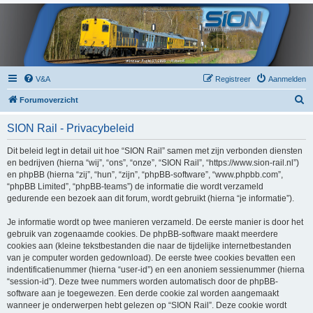
V&A
Registreer
Aanmelden
Z
Forumoverzicht
o
SION Rail - Privacybeleid
e
k
Dit beleid legt in detail uit hoe “SION Rail” samen met zijn verbonden diensten
en bedrijven (hierna “wij”, “ons”, “onze”, “SION Rail”, “https://www.sion-rail.nl”)
en phpBB (hierna “zij”, “hun”, “zijn”, “phpBB-software”, “www.phpbb.com”,
“phpBB Limited”, “phpBB-teams”) de informatie die wordt verzameld
gedurende een bezoek aan dit forum, wordt gebruikt (hierna “je informatie”).
Je informatie wordt op twee manieren verzameld. De eerste manier is door het
gebruik van zogenaamde cookies. De phpBB-software maakt meerdere
cookies aan (kleine tekstbestanden die naar de tijdelijke internetbestanden
van je computer worden gedownload). De eerste twee cookies bevatten een
indentificatienummer (hierna “user-id”) en een anoniem sessienummer (hierna
“session-id”). Deze twee nummers worden automatisch door de phpBB-
software aan je toegewezen. Een derde cookie zal worden aangemaakt
wanneer je onderwerpen hebt gelezen op “SION Rail”. Deze cookie wordt