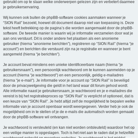
gebruikt om op te slaan welke onderwerpen gelezen zijn en verbetert daarmee
je gebruikerservaring.
Wij kunnen ook buiten de phpBB-software cookies aanmaken wanneer je
“SION Rail” bezoekt, hoewel dit document daarop niet van toepassing is. Deze
tekst heeft betrekking op de pagina’s die worden aangemaakt door de phpBB-
software. De tweede manier is waarin wij je informatie verzamelen door wat je
aan ons verstuurt. Dit is onder andere het plaatsen als een anonieme
gebruiker (hierna “anonieme berichten”), registreren op “SION Rail” (hierna “je
account”) en berichten die verstuurd zijn na je registratie en wanneer je bent
aangemeld (hierna “je berichten”).
Je account bevat minstens een unieke identificeerbare naam (hierna “je
gebruikersnaam”), een persoonlijk wachtwoord om te kunnen aanmelden op je
account (hierna “je wachtwoord”) en een persoonlijk, geldig e-mailadres
(hierna “je e-mail”). Je informatie voor je account op “SION Rail” is beveiligd
door de privacywetgeving die geldt in het land waar dit forum gehost wordt.
Alle informatie naast je gebruikersnaam, je wachtwoord en je e-mailadres die
vereist is bij het registratieproces op “SION Rail” is verplicht of optioneel, dat is
een keuze van “SION Rail”. Je hebt altijd zelf de mogelijkheid te bepalen welke
informatie van je account openbaar wordt weergegeven. Verder heb je ook de
mogelijkheid om in te stellen of je de e-mails die automatisch worden gemaakt
door de phpBB-software wil ontvangen.
Je wachtwoord is versleuteld (en kan niet worden ontsleuteld) waardoor het op
een veilige manier is opgeslagen. Toch is het niet aan te raden dat je hetzelfde
wachtwoord gebruikt op meerdere websites. Je wachtwoord is het middel