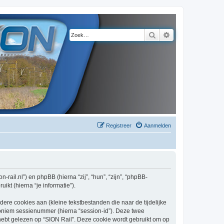
Zoek
Uitgebreid zoeke
Registreer
Aanmelden
n-rail.nl”) en phpBB (hierna “zij”, “hun”, “zijn”, “phpBB-
kt (hierna “je informatie”).
re cookies aan (kleine tekstbestanden die naar de tijdelijke
oniem sessienummer (hierna “session-id”). Deze twee
t gelezen op “SION Rail”. Deze cookie wordt gebruikt om op