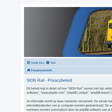
Snelle links
V&A
Forumoverzicht
SION Rail - Privacybeleid
Dit beleid legt in detail uit hoe “SION Rail” samen met zijn verbo
software”, “www.phpbb.com”, “phpBB Limited”, “phpBB-teams”) d
Je informatie wordt op twee manieren verzameld. De eerste ma
internetbestanden van je computer worden gedownload). De eer
nummers worden automatisch door de phpBB-software aan je t