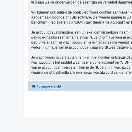
te slaan welke onderwerpen gelezen zijn en verbetert daarmee 
Wij kunnen ook buiten de phpBB-software cookies aanmaken wan
aangemaakt door de phpBB-software. De tweede manier is waari
berichten”), registreren op “SION Rail” (hierna “je account”) en
Je account bevat minstens een unieke identificeerbare naam (
geldig e-mailadres (hierna “je e-mail”). Je informatie voor je a
gebruikersnaam, je wachtwoord en je e-mailadres die vereist is b
welke informatie van je account openbaar wordt weergegeven. 
Je wachtwoord is versleuteld (en kan niet worden ontsleuteld) 
wachtwoord is het middel waarmee je op je account op “SION Ra
van je account bent vergeten, kun je de “Ik ben mijn wachtwoor
waarna de phpBB-software een nieuw wachtwoord zal genereren
Forumoverzicht