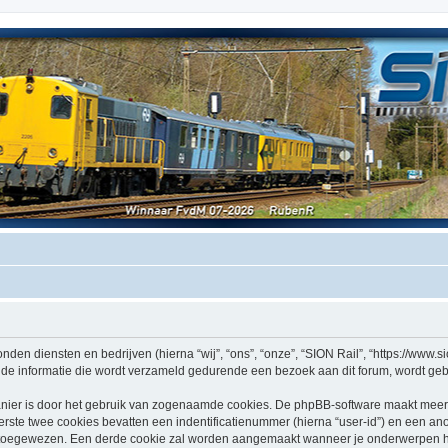
nden diensten en bedrijven (hierna “wij”, “ons”, “onze”, “SION Rail”, “https://www.sio
e informatie die wordt verzameld gedurende een bezoek aan dit forum, wordt gebrui
nier is door het gebruik van zogenaamde cookies. De phpBB-software maakt meerde
ste twee cookies bevatten een indentificatienummer (hierna “user-id”) en een an
oegewezen. Een derde cookie zal worden aangemaakt wanneer je onderwerpen heb