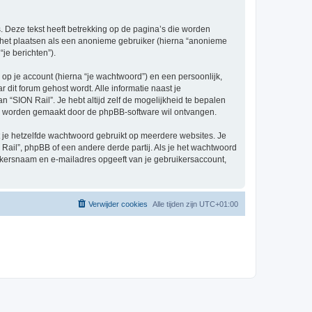
 Deze tekst heeft betrekking op de pagina’s die worden
e het plaatsen als een anonieme gebruiker (hierna “anonieme
“je berichten”).
p je account (hierna “je wachtwoord”) en een persoonlijk,
r dit forum gehost wordt. Alle informatie naast je
an “SION Rail”. Je hebt altijd zelf de mogelijkheid te bepalen
sch worden gemaakt door de phpBB-software wil ontvangen.
at je hetzelfde wachtwoord gebruikt op meerdere websites. Je
ail”, phpBB of een andere derde partij. Als je het wachtwoord
ruikersnaam en e-mailadres opgeeft van je gebruikersaccount,
Verwijder cookies
Alle tijden zijn
UTC+01:00