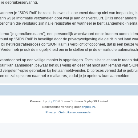
je gebruikerservaring.
neer je “SION Rail” bezoekt, hoewel dit document daarop niet van toepassing is.
n wij je informatie verzamelen door wat je aan ons verstuurt. Dit is onder ander
 berichten die verstuurd zijn na je registratie en wanneer je bent aangemeld (hierna 
hierna “je gebruikersnaam”), een persoonlijk wachtwoord om te kunnen aanmelden o
ccount op “SION Rail” is beveiligd door de privacywetgeving die geldt in het land waa
ij het registratieproces op “SION Rail” is verplicht of optioneel, dat is een keuze v
Verder heb je ook de mogelijkheid om in te stellen of je de e-mails die automati
waardoor het op een veilige manier is opgeslagen. Toch is het niet aan te raden d
il” kan aanmelden, bewaar het dus veilig en geef het nooit aan iemand van SION R
d vergeten”-optie gebruiken bij het aanmeldvenster. Dit proces vereist dat je geb
 en zal opsturen naar het e-mailadres, zodat je je opnieuw kunt aanmelden.
Powered by
phpBB
® Forum Software © phpBB Limited
Nederlandse vertaling door
phpBB.nl
.
Privacy
|
Gebruikersvoorwaarden