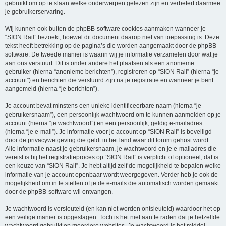
gebruikt om op te slaan welke onderwerpen gelezen zijn en verbetert daarmee
je gebruikerservaring.
Wij kunnen ook buiten de phpBB-software cookies aanmaken wanneer je
“SION Rail” bezoekt, hoewel dit document daarop niet van toepassing is. Deze
tekst heeft betrekking op de pagina’s die worden aangemaakt door de phpBB-
software. De tweede manier is waarin wij je informatie verzamelen door wat je
aan ons verstuurt. Dit is onder andere het plaatsen als een anonieme
gebruiker (hierna “anonieme berichten”), registreren op “SION Rail” (hierna “je
account”) en berichten die verstuurd zijn na je registratie en wanneer je bent
aangemeld (hierna “je berichten”).
Je account bevat minstens een unieke identificeerbare naam (hierna “je
gebruikersnaam”), een persoonlijk wachtwoord om te kunnen aanmelden op je
account (hierna “je wachtwoord”) en een persoonlijk, geldig e-mailadres
(hierna “je e-mail”). Je informatie voor je account op “SION Rail” is beveiligd
door de privacywetgeving die geldt in het land waar dit forum gehost wordt.
Alle informatie naast je gebruikersnaam, je wachtwoord en je e-mailadres die
vereist is bij het registratieproces op “SION Rail” is verplicht of optioneel, dat is
een keuze van “SION Rail”. Je hebt altijd zelf de mogelijkheid te bepalen welke
informatie van je account openbaar wordt weergegeven. Verder heb je ook de
mogelijkheid om in te stellen of je de e-mails die automatisch worden gemaakt
door de phpBB-software wil ontvangen.
Je wachtwoord is versleuteld (en kan niet worden ontsleuteld) waardoor het op
een veilige manier is opgeslagen. Toch is het niet aan te raden dat je hetzelfde
wachtwoord gebruikt op meerdere websites. Je wachtwoord is het middel