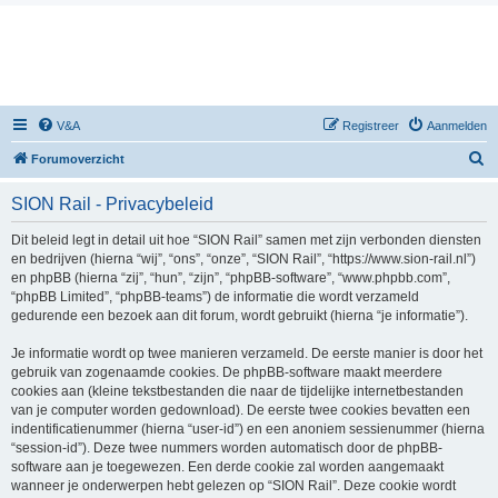
V&A
Registreer
Aanmelden
Z
Forumoverzicht
o
SION Rail - Privacybeleid
e
k
Dit beleid legt in detail uit hoe “SION Rail” samen met zijn verbonden diensten
en bedrijven (hierna “wij”, “ons”, “onze”, “SION Rail”, “https://www.sion-rail.nl”)
en phpBB (hierna “zij”, “hun”, “zijn”, “phpBB-software”, “www.phpbb.com”,
“phpBB Limited”, “phpBB-teams”) de informatie die wordt verzameld
gedurende een bezoek aan dit forum, wordt gebruikt (hierna “je informatie”).
Je informatie wordt op twee manieren verzameld. De eerste manier is door het
gebruik van zogenaamde cookies. De phpBB-software maakt meerdere
cookies aan (kleine tekstbestanden die naar de tijdelijke internetbestanden
van je computer worden gedownload). De eerste twee cookies bevatten een
indentificatienummer (hierna “user-id”) en een anoniem sessienummer (hierna
“session-id”). Deze twee nummers worden automatisch door de phpBB-
software aan je toegewezen. Een derde cookie zal worden aangemaakt
wanneer je onderwerpen hebt gelezen op “SION Rail”. Deze cookie wordt