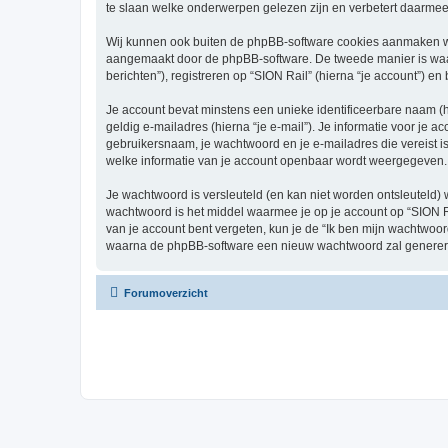
te slaan welke onderwerpen gelezen zijn en verbetert daarmee 
Wij kunnen ook buiten de phpBB-software cookies aanmaken wan
aangemaakt door de phpBB-software. De tweede manier is waari
berichten”), registreren op “SION Rail” (hierna “je account”) en
Je account bevat minstens een unieke identificeerbare naam (
geldig e-mailadres (hierna “je e-mail”). Je informatie voor je a
gebruikersnaam, je wachtwoord en je e-mailadres die vereist is b
welke informatie van je account openbaar wordt weergegeven. 
Je wachtwoord is versleuteld (en kan niet worden ontsleuteld) 
wachtwoord is het middel waarmee je op je account op “SION Ra
van je account bent vergeten, kun je de “Ik ben mijn wachtwoor
waarna de phpBB-software een nieuw wachtwoord zal genereren
Forumoverzicht