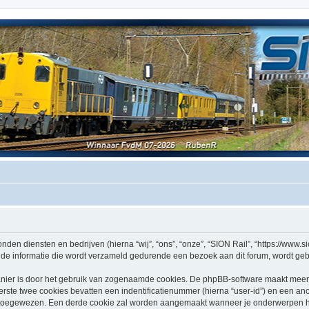
nden diensten en bedrijven (hierna “wij”, “ons”, “onze”, “SION Rail”, “https://www.sio
e informatie die wordt verzameld gedurende een bezoek aan dit forum, wordt gebrui
nier is door het gebruik van zogenaamde cookies. De phpBB-software maakt meerde
ste twee cookies bevatten een indentificatienummer (hierna “user-id”) en een an
oegewezen. Een derde cookie zal worden aangemaakt wanneer je onderwerpen heb