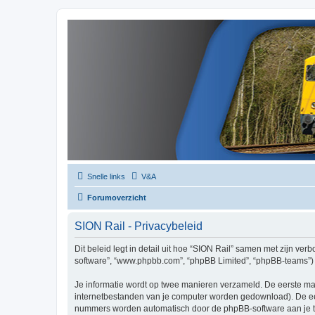
Snelle links
V&A
Forumoverzicht
SION Rail - Privacybeleid
Dit beleid legt in detail uit hoe “SION Rail” samen met zijn verbo
software”, “www.phpbb.com”, “phpBB Limited”, “phpBB-teams”) d
Je informatie wordt op twee manieren verzameld. De eerste ma
internetbestanden van je computer worden gedownload). De eer
nummers worden automatisch door de phpBB-software aan je t