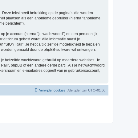
 Deze tekst heeft betrekking op de pagina’s die worden
e het plaatsen als een anonieme gebruiker (hierna “anonieme
“je berichten”).
p je account (hierna “je wachtwoord”) en een persoonlijk,
r dit forum gehost wordt. Alle informatie naast je
an “SION Rail”. Je hebt altijd zelf de mogelijkheid te bepalen
sch worden gemaakt door de phpBB-software wil ontvangen.
at je hetzelfde wachtwoord gebruikt op meerdere websites. Je
ail”, phpBB of een andere derde partij. Als je het wachtwoord
ruikersnaam en e-mailadres opgeeft van je gebruikersaccount,
Verwijder cookies
Alle tijden zijn
UTC+01:00