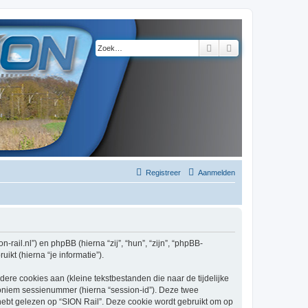
Zoek
Uitgebreid zoeke
Registreer
Aanmelden
n-rail.nl”) en phpBB (hierna “zij”, “hun”, “zijn”, “phpBB-
kt (hierna “je informatie”).
re cookies aan (kleine tekstbestanden die naar de tijdelijke
oniem sessienummer (hierna “session-id”). Deze twee
t gelezen op “SION Rail”. Deze cookie wordt gebruikt om op