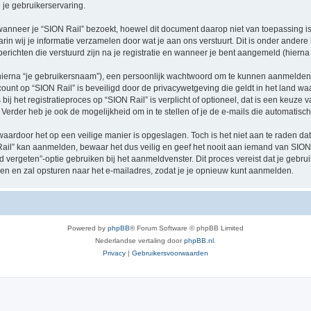
je gebruikerservaring.
neer je “SION Rail” bezoekt, hoewel dit document daarop niet van toepassing is.
n wij je informatie verzamelen door wat je aan ons verstuurt. Dit is onder ander
 berichten die verstuurd zijn na je registratie en wanneer je bent aangemeld (hierna 
hierna “je gebruikersnaam”), een persoonlijk wachtwoord om te kunnen aanmelden o
ccount op “SION Rail” is beveiligd door de privacywetgeving die geldt in het land waa
ij het registratieproces op “SION Rail” is verplicht of optioneel, dat is een keuze v
Verder heb je ook de mogelijkheid om in te stellen of je de e-mails die automati
waardoor het op een veilige manier is opgeslagen. Toch is het niet aan te raden d
il” kan aanmelden, bewaar het dus veilig en geef het nooit aan iemand van SION R
d vergeten”-optie gebruiken bij het aanmeldvenster. Dit proces vereist dat je geb
 en zal opsturen naar het e-mailadres, zodat je je opnieuw kunt aanmelden.
Powered by
phpBB
® Forum Software © phpBB Limited
Nederlandse vertaling door
phpBB.nl
.
Privacy
|
Gebruikersvoorwaarden